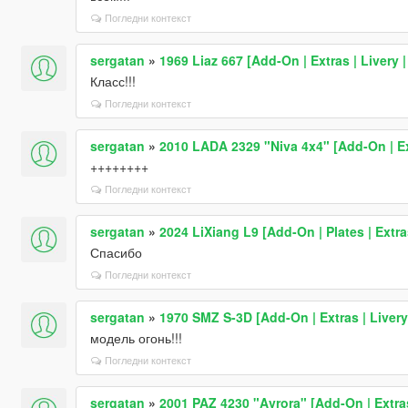
Погледни контекст
sergatan
»
1969 Liaz 667 [Add-On | Extras | Livery 
Класс!!!
Погледни контекст
sergatan
»
2010 LADA 2329 "Niva 4x4" [Add-On | Ext
++++++++
Погледни контекст
sergatan
»
2024 LiXiang L9 [Add-On | Plates | Extras
Спасибо
Погледни контекст
sergatan
»
1970 SMZ S-3D [Add-On | Extras | Livery 
модель огонь!!!
Погледни контекст
sergatan
»
2001 PAZ 4230 "Avrora" [Add-On | Extras 