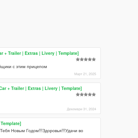
 Trailer | Extras | Livery | Template]
йщики с этим прицепом
Март 21, 2025
+ Trailer | Extras | Livery | Template]
Декември 31, 2024
| Template]
Тебя Новым Годом!!!Здоровья!!!Удачи во