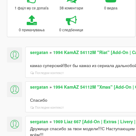
1 фајл му се допаѓа
38 коментари
0 видеа
0 прикачувања
0 следбеници
sergatan
»
1994 KamAZ 54112M "Riat" [Add-On | Car +
камаз суперский!Вот бы камаз из сериала дальнобо
Погледни контекст
sergatan
»
1994 KamAZ 54112M "Xmas" [Add-On | Car 
Спасибо
Погледни контекст
sergatan
»
1969 Liaz 667 [Add-On | Extras | Livery 
Дружище спасибо за твои модели!!!С Наступающим 
всём!!!