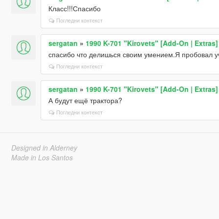
Класс!!!Спасибо
Погледни контекст
sergatan
»
1990 K-701 "Kirovets" [Add-On | Extras]
спасибо что делишься своим умением.Я пробовал уч
Погледни контекст
sergatan
»
1990 K-701 "Kirovets" [Add-On | Extras]
А будут ещё трактора?
Погледни контекст
Designed in Alderney
Made in Los Santos