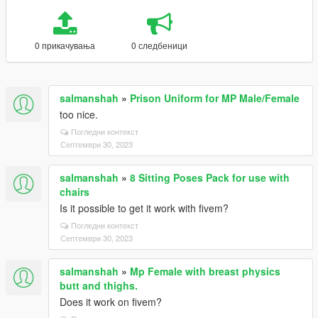
0 прикачувања
0 следбеници
salmanshah
»
Prison Uniform for MP Male/Female
too nice.
Погледни контекст
Септември 30, 2023
salmanshah
»
8 Sitting Poses Pack for use with
chairs
Is it possible to get it work with fivem?
Погледни контекст
Септември 30, 2023
salmanshah
»
Mp Female with breast physics
butt and thighs.
Does it work on fivem?