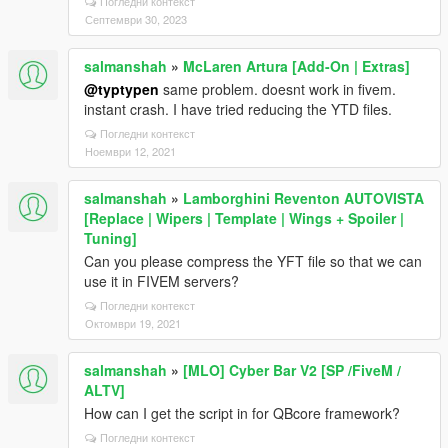
Погледни контекст
Септември 30, 2023
salmanshah
»
McLaren Artura [Add-On | Extras]
@typtypen
same problem. doesnt work in fivem.
instant crash. I have tried reducing the YTD files.
Погледни контекст
Ноември 12, 2021
salmanshah
»
Lamborghini Reventon AUTOVISTA
[Replace | Wipers | Template | Wings + Spoiler |
Tuning]
Can you please compress the YFT file so that we can
use it in FIVEM servers?
Погледни контекст
Октомври 19, 2021
salmanshah
»
[MLO] Cyber Bar V2 [SP /FiveM /
ALTV]
How can I get the script in for QBcore framework?
Погледни контекст