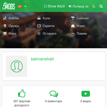
Show Adult
Логирај се
Алатки
Коли
Скинови
Оружја
Скрипти
Играч
Мапи
Останато
Повеќе
salmanshah
397 фајлови
6 коментари
0 видеа
допаднати