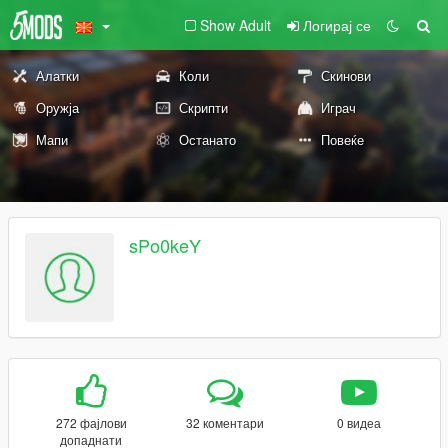
Show Adult
Логирај се
Алатки
Коли
Скинови
Оружја
Скрипти
Играч
Мапи
Останато
Повеќе
sPo0keY
272 фајлови
32 коментари
0 видеа
допаднати