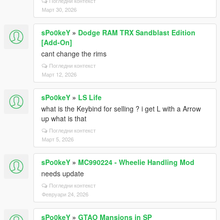
Погледни контекст
Март 30, 2026
sPo0keY
»
Dodge RAM TRX Sandblast Edition
[Add-On]
cant change the rims
Погледни контекст
Март 12, 2026
sPo0keY
»
LS Life
what is the Keybind for selling ? i get L with a Arrow
up what is that
Погледни контекст
Март 5, 2026
sPo0keY
»
MC990224 - Wheelie Handling Mod
needs update
Погледни контекст
Февруари 24, 2026
sPo0keY
»
GTAO Mansions in SP