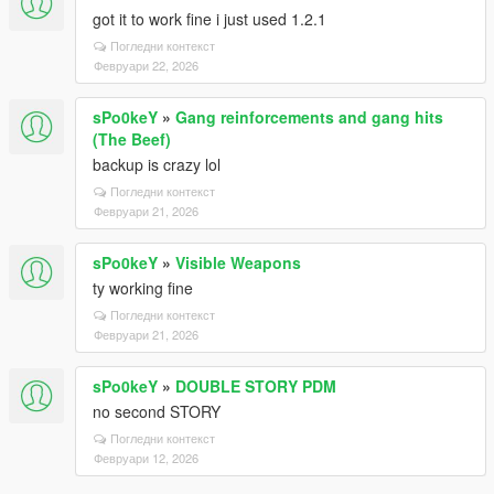
got it to work fine i just used 1.2.1
Погледни контекст
Февруари 22, 2026
sPo0keY
»
Gang reinforcements and gang hits
(The Beef)
backup is crazy lol
Погледни контекст
Февруари 21, 2026
sPo0keY
»
Visible Weapons
ty working fine
Погледни контекст
Февруари 21, 2026
sPo0keY
»
DOUBLE STORY PDM
no second STORY
Погледни контекст
Февруари 12, 2026