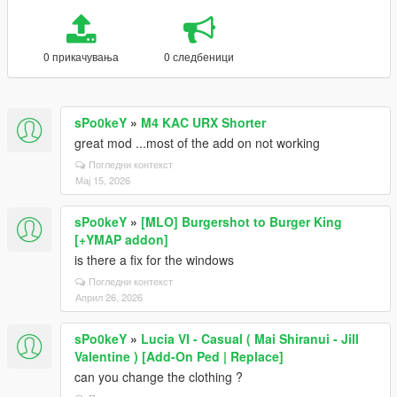
0 прикачувања
0 следбеници
sPo0keY
»
M4 KAC URX Shorter
great mod ...most of the add on not working
Погледни контекст
Мај 15, 2026
sPo0keY
»
[MLO] Burgershot to Burger King
[+YMAP addon]
is there a fix for the windows
Погледни контекст
Април 26, 2026
sPo0keY
»
Lucia VI - Casual ( Mai Shiranui - Jill
Valentine ) [Add-On Ped | Replace]
can you change the clothing ?