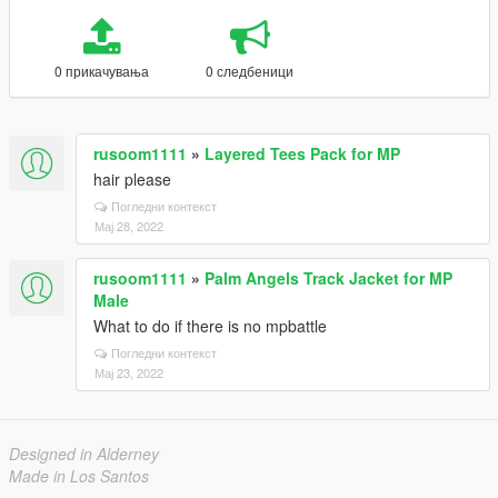
0 прикачувања
0 следбеници
rusoom1111
»
Layered Tees Pack for MP
hair please
Погледни контекст
Мај 28, 2022
rusoom1111
»
Palm Angels Track Jacket for MP
Male
What to do if there is no mpbattle
Погледни контекст
Мај 23, 2022
Designed in Alderney
Made in Los Santos