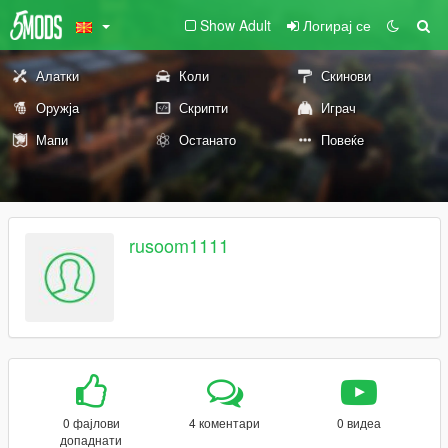
Show Adult
Логирај се
Алатки
Коли
Скинови
Оружја
Скрипти
Играч
Мапи
Останато
Повеќе
rusoom1111
0 фајлови
4 коментари
0 видеа
допаднати