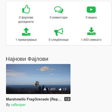
0 фајлови
0 коментари
0 видеа
допаднати
1 прикачување
0 следбеници
1.403 симнато
Најнови Фајлови
1.403
13
Marshmello FragGrenade [Replace]
1.0
By
raffsniper