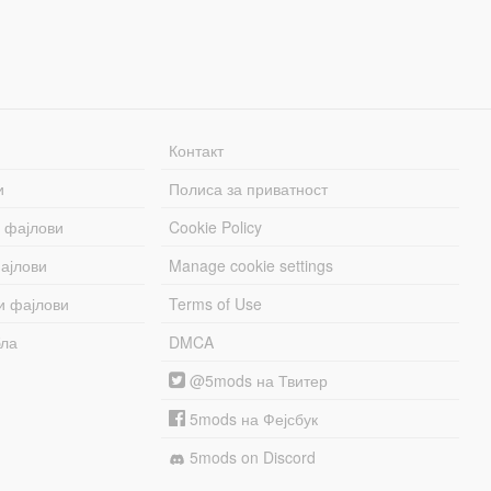
Контакт
и
Полиса за приватност
 фајлови
Cookie Policy
ајлови
Manage cookie settings
и фајлови
Terms of Use
бла
DMCA
@5mods на Твитер
5mods на Фејсбук
5mods on Discord