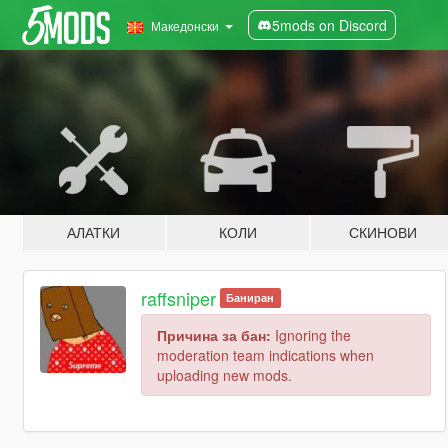
5mods on Discord
Македонски
АЛАТКИ
КОЛИ
СКИНОВИ
raffsniper
Баниран
Причина за бан:
Ignoring the
moderation team indications when
uploading new mods.