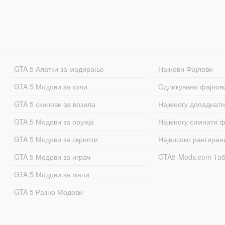
GTA 5 Алатки за модирање
Најнови Фајлови
GTA 5 Модови за коли
Одликувани фајлов
GTA 5 скинови за возила
Најмногу допаднати
GTA 5 Модови за оружја
Најмногу симнати ф
GTA 5 Модови за скрипти
Највисоко рангиран
GTA 5 Модови за играч
GTA5-Mods.com Та
GTA 5 Модови за мапи
GTA 5 Разно Модови