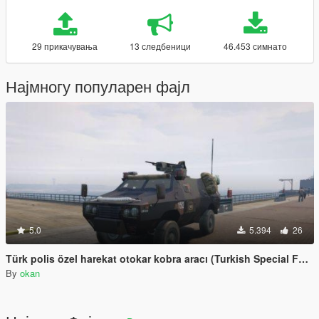
29 прикачувања
13 следбеници
46.453 симнато
Најмногу популарен фајл
5.0
5.394
26
Türk polis özel harekat otokar kobra aracı (Turkish Special Forces)
By
okan