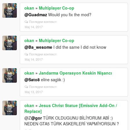
okan
»
Multiplayer Co-op
@Guadmaz
Would you fix the mod?
Погледни контекст
Мај 14, 2017
okan
»
Multiplayer Co-op
@Ba_wesome
I did the same I did not know
Погледни контекст
Мај 14, 2017
okan
»
Jandarma Operasyon Keskin Nişancı
@Sato8
eline saglık :)
Погледни контекст
Мај 13, 2017
okan
»
Jesus Christ Statue [Emissive Add-On /
Replace]
@Z
@gor
TÜRK OLDUGUNU BİLİYORUM ABİ :)
NEDEN GTA5 TÜRK ASKERLERİ YAPMİYORSUN ?