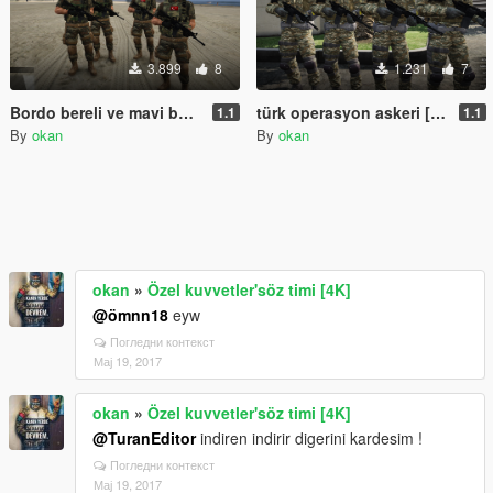
3.899
8
1.231
7
Bordo bereli ve mavi bereli [2K] (Turkish Military)
türk operasyon askeri [4K] (Turkish Operations)
1.1
1.1
By
okan
By
okan
okan
»
Özel kuvvetler'söz timi [4K]
@ömnn18
eyw
Погледни контекст
Мај 19, 2017
okan
»
Özel kuvvetler'söz timi [4K]
@TuranEditor
indiren indirir digerini kardesim !
Погледни контекст
Мај 19, 2017