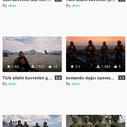
By
okan
By
okan
4.83
2.622
18
5.0
1.484
5
Türk silahlı kuvvetleri g3 milli piyade tüfegi
komando dağcı operasyon askeri [2K]
2.2
1.1
By
okan
By
okan