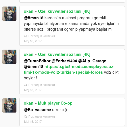
okan
»
Özel kuvvetler'söz timi [4K]
@ömnn18
kardesim malesef program gerekli
yapmayıda bilmiyorum e zamanımda yok eyer işlerim
biterse söz ! programı ögrenip yapmaya başlarım
Погледни контекст
Мај 18, 2017
okan
»
Özel kuvvetler'söz timi [4K]
@TuranEditor
@Ferhat9494
@ALp_Garaqe
@ömnn18
https://tr.gta5-mods.com/player/soz-
timi-1k-modu-vol2-turkish-special-forces
vol2 cıktı
beyler !
Погледни контекст
Мај 18, 2017
okan
»
Multiplayer Co-op
@Ba_wesome
error :(((
Погледни контекст
Мај 15, 2017