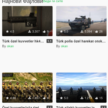
Најнови Фајлови
Види ги сите
4.5
3.307
9
5.0
5.394
26
Türk özel kuvvetler hk416 silahı (Special Forces HK416)
Türk polis özel harekat otokar kobra aracı (Turkish Special Forces)
1.1
By
okan
By
okan
4.88
1.857
8
5.0
1.214
15
Özel kuvvetler'söz timi [4K]
Türk silahlı kuvvetler joper timi [4K]
1.1
1.1