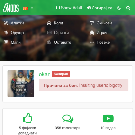
Show Adult
Логирај се
Алатки
Коли
Скинови
Оружја
Скрипти
Играч
Мапи
Останато
Повеќе
okan
Баниран
Причина за бан:
Insulting users; bigotry
5 фајлови
358 коментари
10 видеа
допаднати