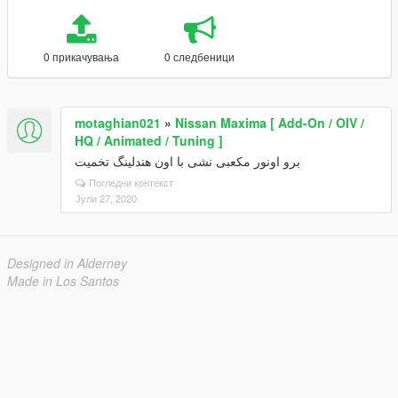
0 прикачувања
0 следбеници
motaghian021
»
Nissan Maxima [ Add-On / OIV /
HQ / Animated / Tuning ]
برو اونور مکعبی نشی با اون هندلینگ تخمیت
Погледни контекст
Јули 27, 2020
Designed in Alderney
Made in Los Santos