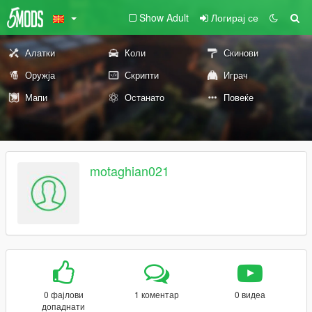
Show Adult
Логирај се
Алатки
Коли
Скинови
Оружја
Скрипти
Играч
Мапи
Останато
Повеќе
motaghian021
0 фајлови
1 коментар
0 видеа
допаднати