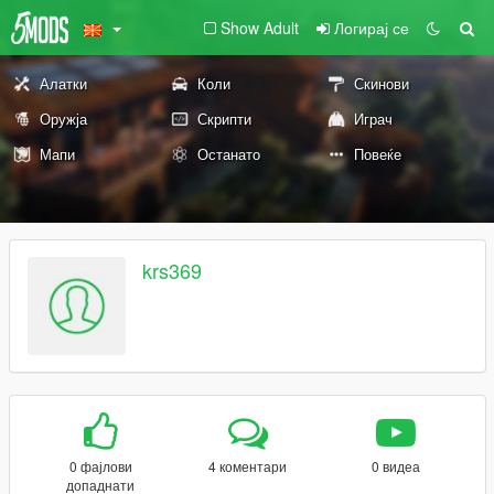
Show Adult
Логирај се
Алатки
Коли
Скинови
Оружја
Скрипти
Играч
Мапи
Останато
Повеќе
krs369
0 фајлови
4 коментари
0 видеа
допаднати