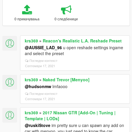
0 прикачувања
0 следбеници
krs369
»
Reacon's Realistic L.A. Reshade Preset
@AUSSIE_LAD_96
u open reshade settings ingame
and select the preset
Погледни контекст
Септември 17, 2021
krs369
»
Naked Trevor [Menyoo]
@hudsonmw
lmfaooo
Погледни контекст
Септември 17, 2021
krs369
»
2017 Nissan GTR [Add-On | Tuning |
Template | LODs]
@ruskiStove
im pretty sure u can spawn any add on
car with menyoo, you just need to know the car