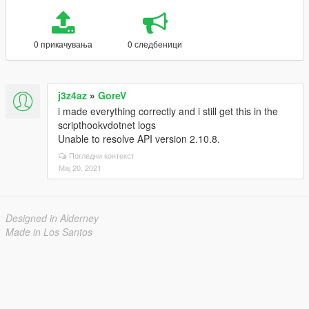
0 прикачувања
0 следбеници
j3z4az
»
GoreV
i made everything correctly and i still get this in the
scripthookvdotnet logs
Unable to resolve API version 2.10.8.
Погледни контекст
Мај 20, 2021
Designed in Alderney
Made in Los Santos