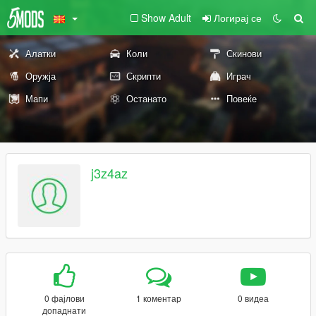
Show Adult
Логирај се
Алатки
Коли
Скинови
Оружја
Скрипти
Играч
Мапи
Останато
Повеќе
j3z4az
0 фајлови
1 коментар
0 видеа
допаднати