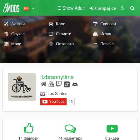
Show Adult
Логирај се
Алатки
Коли
Скинови
Оружја
Скрипти
Играч
Мапи
Останато
Повеќе
itzbrannytime
Los Santos
14 фајлови
74 коментари
0 видеа