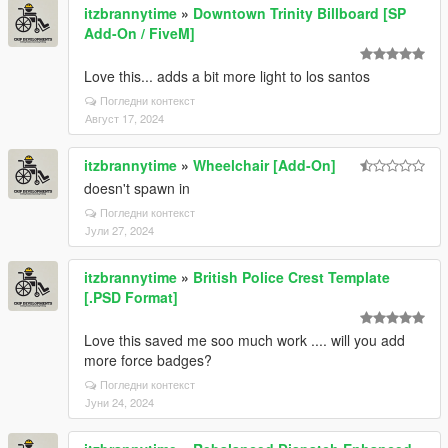
itzbrannytime
»
Downtown Trinity Billboard [SP
Add-On / FiveM]
Love this... adds a bit more light to los santos
Погледни контекст
Август 17, 2024
itzbrannytime
»
Wheelchair [Add-On]
doesn't spawn in
Погледни контекст
Јули 27, 2024
itzbrannytime
»
British Police Crest Template
[.PSD Format]
Love this saved me soo much work .... will you add
more force badges?
Погледни контекст
Јуни 24, 2024