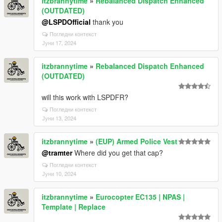
itzbrannytime
»
Rebalanced Dispatch Enhanced
(OUTDATED)
@LSPDOfficial
thank you
Погледни контекст
Јуни 17, 2024
itzbrannytime
»
Rebalanced Dispatch Enhanced
(OUTDATED)
will this work with LSPDFR?
Погледни контекст
Јуни 13, 2024
itzbrannytime
»
(EUP) Armed Police Vest
@tramter
Where did you get that cap?
Погледни контекст
Јуни 10, 2024
itzbrannytime
»
Eurocopter EC135 | NPAS |
Template | Replace