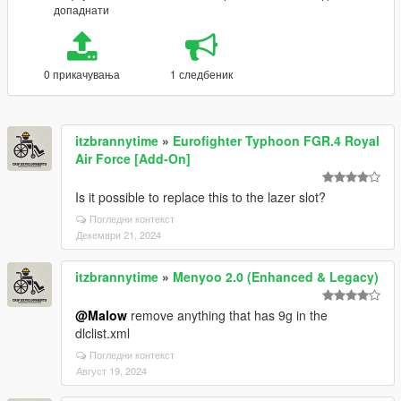
допаднати
0 прикачувања
1 следбеник
itzbrannytime
»
Eurofighter Typhoon FGR.4 Royal
Air Force [Add-On]
Is it possible to replace this to the lazer slot?
Погледни контекст
Декември 21, 2024
itzbrannytime
»
Menyoo 2.0 (Enhanced & Legacy)
@Malow
remove anything that has 9g in the
dlclist.xml
Погледни контекст
Август 19, 2024