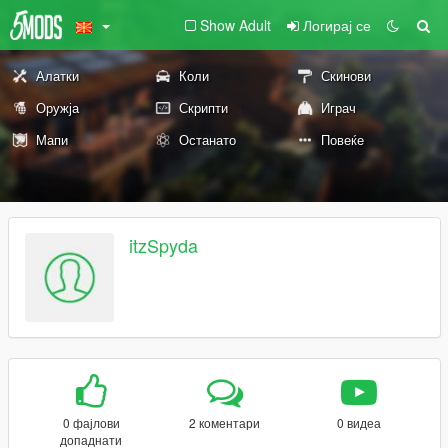
Show Adult
Логирај се
Алатки
Коли
Скинови
Оружја
Скрипти
Играч
Мапи
Останато
Повеќе
itzSpyda
0 фајлови
2 коментари
0 видеа
допаднати