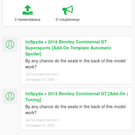
0 прикачувања
0 следбеници
itzSpyda
»
2018 Bentley Continental GT
Supersports [Add-On Template Automatic
Spoiler]
By any chance do the seats in the back of this model
work?
Погледни контекст
Октомври 10, 2020
itzSpyda
»
2013 Bentley Continental GT [Add-On |
Tuning]
By any chance do the seats in the back of this model
work?
Погледни контекст
Октомври 10, 2020