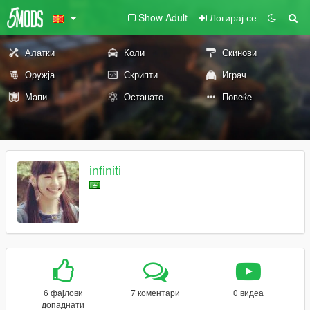
Show Adult
Логирај се
Алатки
Коли
Скинови
Оружја
Скрипти
Играч
Мапи
Останато
Повеќе
infiniti
6 фајлови
7 коментари
0 видеа
допаднати