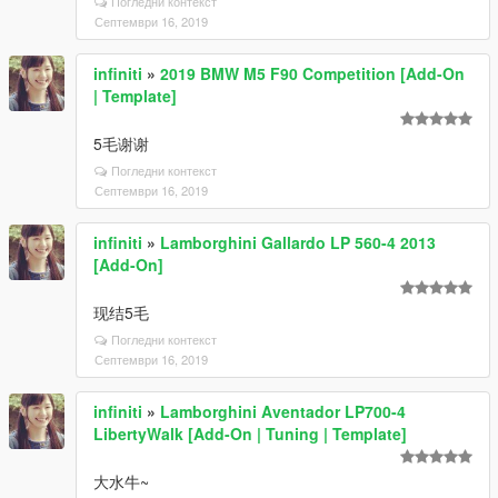
Погледни контекст
Септември 16, 2019
infiniti
»
2019 BMW M5 F90 Competition [Add-On
| Template]
5毛谢谢
Погледни контекст
Септември 16, 2019
infiniti
»
Lamborghini Gallardo LP 560-4 2013
[Add-On]
现结5毛
Погледни контекст
Септември 16, 2019
infiniti
»
Lamborghini Aventador LP700-4
LibertyWalk [Add-On | Tuning | Template]
大水牛~