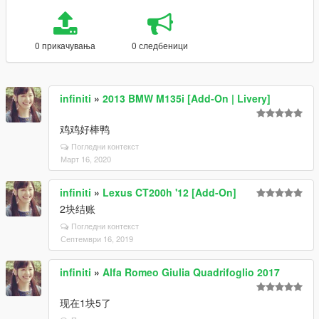
0 прикачувања
0 следбеници
infiniti
»
2013 BMW M135i [Add-On | Livery]
鸡鸡好棒鸭
Погледни контекст
Март 16, 2020
infiniti
»
Lexus CT200h '12 [Add-On]
2块结账
Погледни контекст
Септември 16, 2019
infiniti
»
Alfa Romeo Giulia Quadrifoglio 2017
现在1块5了