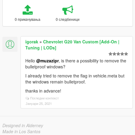
0 прикачувања
0 следбеници
igorak
»
Chevrolet G20 Van Custom [Add-On |
Tuning | LODs]
Hello
@muzazipr
, is there a possibility to remove the
bulletproof windows?
I already tried to remove the flag in vehicle.meta but
the windows remain bulletproof.
thanks in advance!
Погледни контекст
Јануари 25, 2021
Designed in Alderney
Made in Los Santos