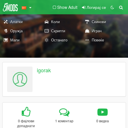
Show Adult
Логирај се
Алатки
Коли
Скинови
Оружја
Скрипти
Играч
Мапи
Останато
Повеќе
igorak
0 фајлови
1 коментар
0 видеа
допаднати