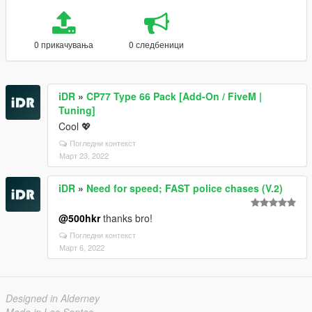
0 прикачувања
0 следбеници
iDR
»
CP77 Type 66 Pack [Add-On / FiveM |
Tuning]
Cool 💖
Погледни контекст
Март 23, 2022
iDR
»
Need for speed; FAST police chases (V.2)
@500hkr
thanks bro!
Погледни контекст
Март 6, 2022
Designed in Alderney