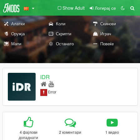
Show Adult
Логирај се
Алатки
Коли
Скинови
Оружја
Скрипти
Играч
Мапи
Останато
Повеќе
iDR
4 фајлови
2 коментари
1 видео
допаднати