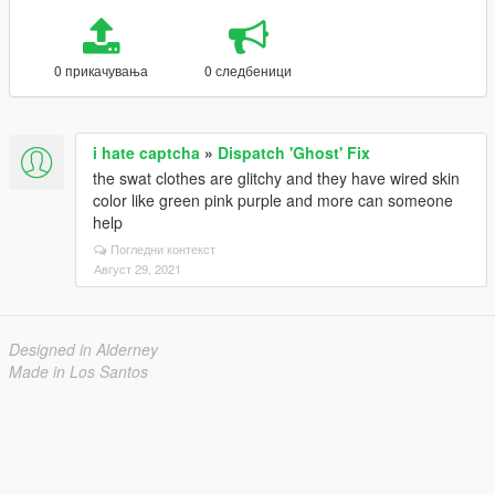
0 прикачувања
0 следбеници
i hate captcha
»
Dispatch 'Ghost' Fix
the swat clothes are glitchy and they have wired skin
color like green pink purple and more can someone
help
Погледни контекст
Август 29, 2021
Designed in Alderney
Made in Los Santos