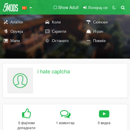
Show Adult
Логирај се
Алатки
Коли
Скинови
Оружја
Скрипти
Играч
Мапи
Останато
Повеќе
i hate captcha
0 фајлови
1 коментар
0 видеа
допаднати