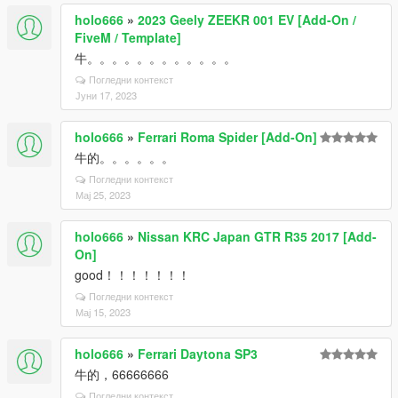
holo666
»
2023 Geely ZEEKR 001 EV [Add-On /
FiveM / Template]
牛。。。。。。。。。。。。
Погледни контекст
Јуни 17, 2023
holo666
»
Ferrari Roma Spider [Add-On]
牛的。。。。。。
Погледни контекст
Мај 25, 2023
holo666
»
Nissan KRC Japan GTR R35 2017 [Add-
On]
good！！！！！！！
Погледни контекст
Мај 15, 2023
holo666
»
Ferrari Daytona SP3
牛的，66666666
Погледни контекст