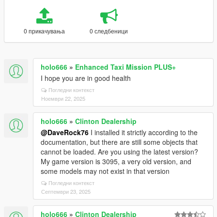
0 прикачувања
0 следбеници
holo666
»
Enhanced Taxi Mission PLUS+
I hope you are in good health
Погледни контекст
Ноември 22, 2025
holo666
»
Clinton Dealership
@DaveRock76
I installed it strictly according to the
documentation, but there are still some objects that
cannot be loaded. Are you using the latest version?
My game version is 3095, a very old version, and
some models may not exist in that version
Погледни контекст
Септември 23, 2025
holo666
»
Clinton Dealership