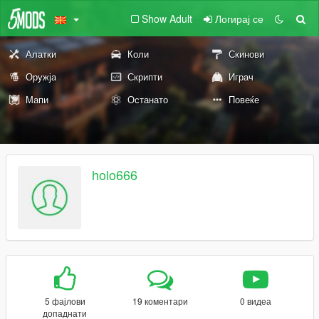
Show Adult
Логирај се
Алатки
Коли
Скинови
Оружја
Скрипти
Играч
Мапи
Останато
Повеќе
holo666
5 фајлови
19 коментари
0 видеа
допаднати