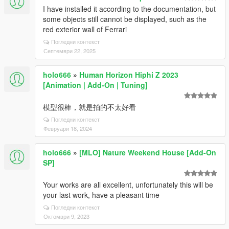
I have installed it according to the documentation, but
some objects still cannot be displayed, such as the
red exterior wall of Ferrari
Погледни контекст
Септември 22, 2025
holo666
»
Human Horizon Hiphi Z 2023
[Animation | Add-On | Tuning]
模型很棒，就是拍的不太好看
Погледни контекст
Февруари 18, 2024
holo666
»
[MLO] Nature Weekend House [Add-On
SP]
Your works are all excellent, unfortunately this will be
your last work, have a pleasant time
Погледни контекст
Октомври 9, 2023