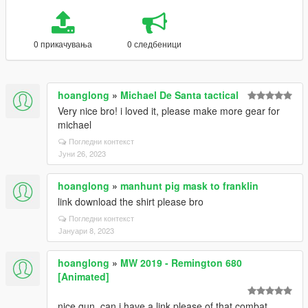
0 прикачувања
0 следбеници
hoanglong
»
Michael De Santa tactical
Very nice bro! i loved it, please make more gear for
michael
Погледни контекст
Јуни 26, 2023
hoanglong
»
manhunt pig mask to franklin
link download the shirt please bro
Погледни контекст
Јануари 8, 2023
hoanglong
»
MW 2019 - Remington 680
[Animated]
nice gun, can i have a link please of that combat