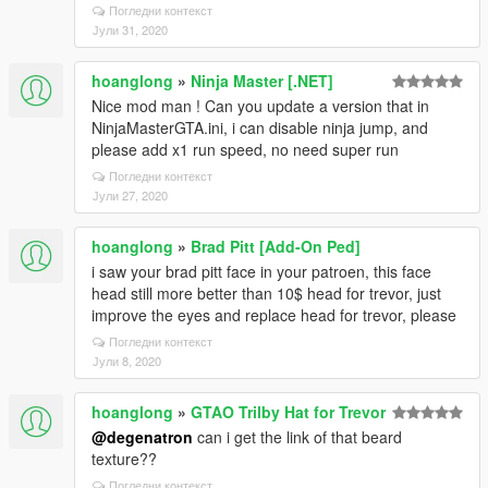
Погледни контекст
Јули 31, 2020
hoanglong
»
Ninja Master [.NET]
Nice mod man ! Can you update a version that in
NinjaMasterGTA.ini, i can disable ninja jump, and
please add x1 run speed, no need super run
Погледни контекст
Јули 27, 2020
hoanglong
»
Brad Pitt [Add-On Ped]
i saw your brad pitt face in your patroen, this face
head still more better than 10$ head for trevor, just
improve the eyes and replace head for trevor, please
Погледни контекст
Јули 8, 2020
hoanglong
»
GTAO Trilby Hat for Trevor
@degenatron
can i get the link of that beard
texture??
Погледни контекст