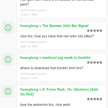
pant?
Погледни контекст
Јули 11, 2022
hoanglong
»
The Batman 2022 Bat Signal
nice bro, how you have that red color city effect?
Погледни контекст
Март 24, 2022
hoanglong
»
manhunt pig mask to franklin
where to download that franklin shirt bro?
Погледни контекст
Август 7, 2021
hoanglong
»
X- Force Pack. 18+ (Domino) [Add-
On Ped]
love the wolverine bro, nice work