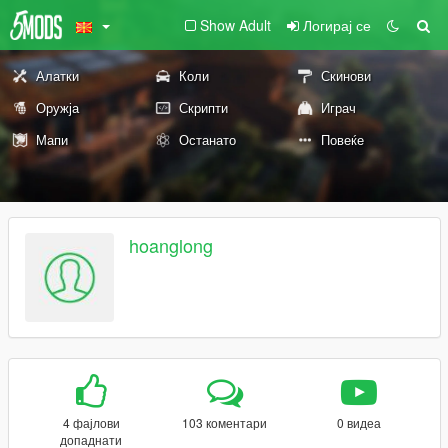
Show Adult
Логирај се
Алатки
Коли
Скинови
Оружја
Скрипти
Играч
Мапи
Останато
Повеќе
hoanglong
4 фајлови
103 коментари
0 видеа
допаднати