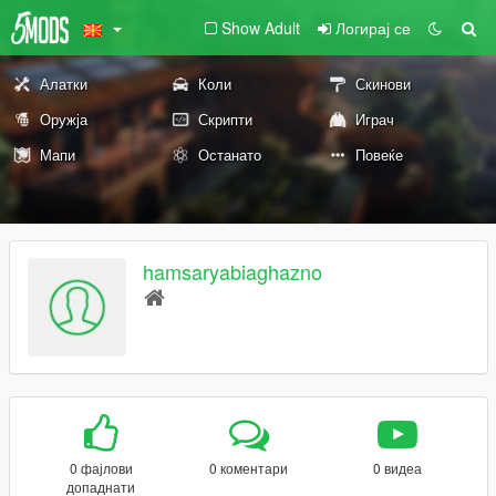
Show Adult
Логирај се
Алатки
Коли
Скинови
Оружја
Скрипти
Играч
Мапи
Останато
Повеќе
hamsaryabiaghazno
0 фајлови
0 коментари
0 видеа
допаднати