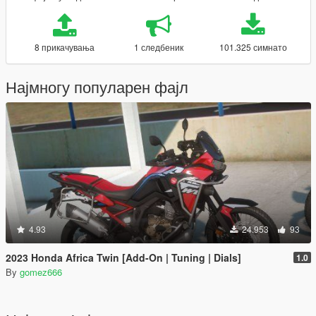
8 прикачувања
1 следбеник
101.325 симнато
Најмногу популарен фајл
4.93
24.953
93
2023 Honda Africa Twin [Add-On | Tuning | Dials]
1.0
By
gomez666