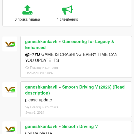
0 прикачувања
1 следбеник
ganeshkankavli
»
Gameconfig for Legacy &
Enhanced
@F7YO
GAME IS CRASHING EVERY TIME CAN
YOU UPDATE ITS
Погледни контекст
Ноември 20, 2024
ganeshkankavli
»
Smooth Driving V (2026) (Read
description)
please update
Погледни контекст
Јули 6, 2024
ganeshkankavli
»
Smooth Driving V
update please