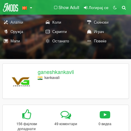
Show Adult
Логирај се
Алатки
Коли
Скинови
Оружја
Скрипти
Играч
Мапи
Останато
Повеќе
ganeshkankavli
kankavali
156 фајлови
49 коментари
0 видеа
допаднати