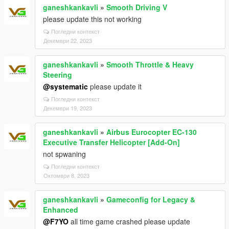
ganeshkankavli
»
Smooth Driving V
please update this not working
Погледни контекст
Декември 22, 2023
ganeshkankavli
»
Smooth Throttle & Heavy
Steering
@systematic
please update it
Погледни контекст
Декември 19, 2023
ganeshkankavli
»
Airbus Eurocopter EC-130
Executive Transfer Helicopter [Add-On]
not spwaning
Погледни контекст
Октомври 8, 2023
ganeshkankavli
»
Gameconfig for Legacy &
Enhanced
@F7YO
all time game crashed please update