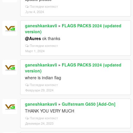
Погледни контекст
Јули 4, 2024
ganeshkankavli
»
FLAGS PACKS 2024 (updated
version)
@Aures
ok thanks
Погледни контекст
Март 1, 2024
ganeshkankavli
»
FLAGS PACKS 2024 (updated
version)
where is indian flag
Погледни контекст
Февруари 29, 2024
ganeshkankavli
»
Gulfstream G650 [Add-On]
THANK YOU VERY MUCH
Погледни контекст
Декември 24, 2023