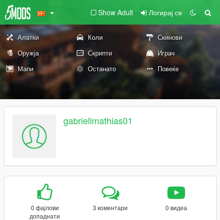
Show Adult
Логирај се
Алатки
Коли
Скинови
Оружја
Скрипти
Играч
Мапи
Останато
Повеќе
gabriellmathias01
0 фајлови
3 коментари
0 видеа
допаднати