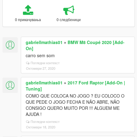
0 прикачувања
0 следбеници
gabriellmathias01
»
BMW M8 Coupé 2020 [Add-
On]
carro sem som
Погледни контекст
Октомври 27, 2020
gabriellmathias01
»
2017 Ford Raptor [Add-On |
Tuning]
COMO QUE COLOCA NO JOGO ? EU COLOCO O
QUE PEDE O JOGO FECHA E NÃO ABRE, NÃO
CONSIGO QUERO MUITO POR !!! ALGUEM ME
AJUDA !
Погледни контекст
Октомври 18, 2020