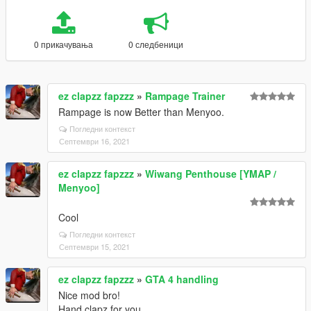
0 прикачувања
0 следбеници
ez clapzz fapzzz
»
Rampage Trainer
Rampage is now Better than Menyoo.
Погледни контекст
Септември 16, 2021
ez clapzz fapzzz
»
Wiwang Penthouse [YMAP /
Menyoo]
Cool
Погледни контекст
Септември 15, 2021
ez clapzz fapzzz
»
GTA 4 handling
Nice mod bro!
Hand clapz for you.