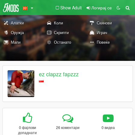
Show Adult
Логирај се
Алатки
Коли
Скинови
Оружја
Скрипти
Играч
Мапи
Останато
Повеќе
ez clapzz fapzzz
0 фајлови
26 коментари
0 видеа
допаднати