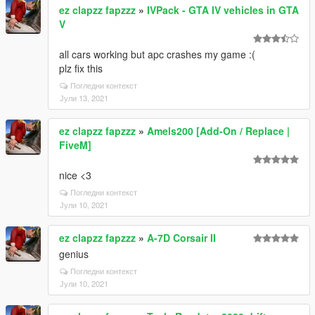
ez clapzz fapzzz
»
IVPack - GTA IV vehicles in GTA
V
all cars working but apc crashes my game :(
plz fix this
Погледни контекст
Јули 13, 2021
ez clapzz fapzzz
»
Amels200 [Add-On / Replace |
FiveM]
nice <3
Погледни контекст
Јули 10, 2021
ez clapzz fapzzz
»
A-7D Corsair II
genius
Погледни контекст
Јули 10, 2021