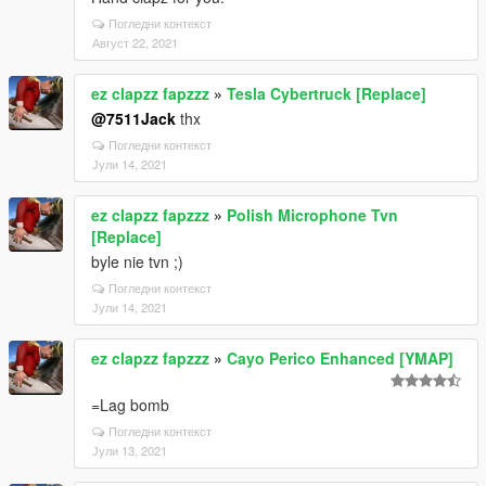
Погледни контекст
Август 22, 2021
ez clapzz fapzzz
»
Tesla Cybertruck [Replace]
@7511Jack
thx
Погледни контекст
Јули 14, 2021
ez clapzz fapzzz
»
Polish Microphone Tvn
[Replace]
byle nie tvn ;)
Погледни контекст
Јули 14, 2021
ez clapzz fapzzz
»
Cayo Perico Enhanced [YMAP]
=Lag bomb
Погледни контекст
Јули 13, 2021