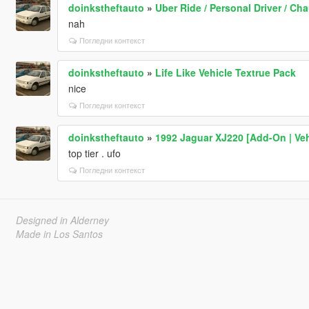
doinkstheftauto
»
Uber Ride / Personal Driver / Cha
nah
Погледни контекст
doinkstheftauto
»
Life Like Vehicle Textrue Pack
nice
Погледни контекст
doinkstheftauto
»
1992 Jaguar XJ220 [Add-On | Veh
top tier . ufo
Погледни контекст
Designed in Alderney
Made in Los Santos