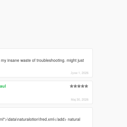
nd my insane waste of troubleshooting. might just
Јуни 1, 2026
aul
Мај 30, 2026
l">\data\naturalotion\fred.xml</add> natural