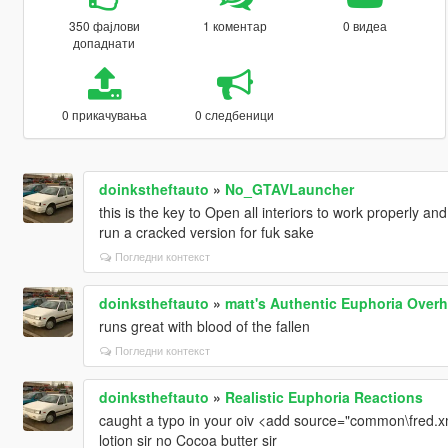
350 фајлови
1 коментар
0 видеа
допаднати
0 прикачувања
0 следбеници
doinkstheftauto
»
No_GTAVLauncher
this is the key to Open all interiors to work properly a
run a cracked version for fuk sake
Погледни контекст
doinkstheftauto
»
matt's Authentic Euphoria Overh
runs great with blood of the fallen
Погледни контекст
doinkstheftauto
»
Realistic Euphoria Reactions
caught a typo in your oiv <add source="common\fred.xm
lotion sir no Cocoa butter sir