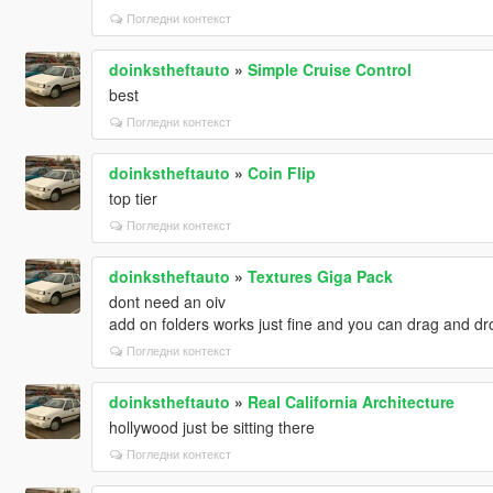
Погледни контекст
doinkstheftauto
»
Simple Cruise Control
best
Погледни контекст
doinkstheftauto
»
Coin Flip
top tier
Погледни контекст
doinkstheftauto
»
Textures Giga Pack
dont need an oiv
add on folders works just fine and you can drag and dro
Погледни контекст
doinkstheftauto
»
Real California Architecture
hollywood just be sitting there
Погледни контекст