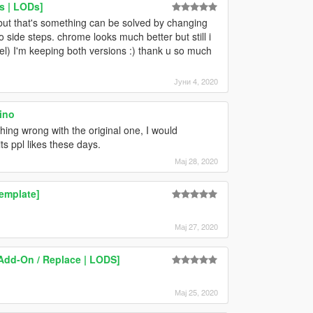
s | LODs]
ss but that's something can be solved by changing
d to side steps. chrome looks much better but still i
eel) I'm keeping both versions :) thank u so much
Јуни 4, 2020
ino
ing wrong with the original one, I would
ts ppl likes these days.
Мај 28, 2020
emplate]
Мај 27, 2020
[Add-On / Replace | LODS]
Мај 25, 2020