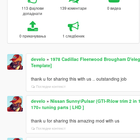
113 фајлови
139 коментари
0 видеа
допаднати
0 прикачувања
1 следбеник
develo
»
1978 Cadillac Fleetwood Brougham D'eleg
Template]
thank u for sharing this with us .. outstanding job
Погледни контекст
develo
»
Nissan Sunny\Pulsar (GTI-R\low trim 2 in 1
170+ tuning parts | LHD ]
thank u for sharing this amazing mod with us
Погледни контекст