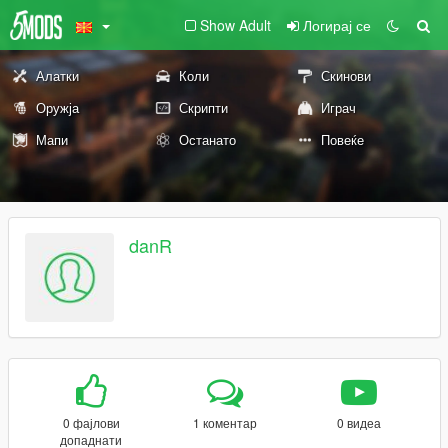
Show Adult
Логирај се
Алатки
Коли
Скинови
Оружја
Скрипти
Играч
Мапи
Останато
Повеќе
danR
0 фајлови
1 коментар
0 видеа
допаднати