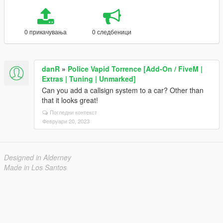
0 прикачувања
0 следбеници
danR
»
Police Vapid Torrence [Add-On / FiveM |
Extras | Tuning | Unmarked]
Can you add a callsign system to a car? Other than
that it looks great!
Погледни контекст
Февруари 20, 2023
Designed in Alderney
Made in Los Santos