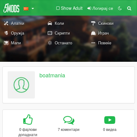
Show Adult
Логирај се
Алатки
Коли
Скинови
Оружја
Скрипти
Играч
Мапи
Останато
Повеќе
boatmania
0 фајлови
7 коментари
0 видеа
допаднати