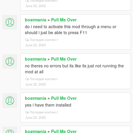
Погледни контекст
Јуни 22, 2020
boatmania
»
Pull Me Over
do i need to activate this mod through a menu or
should i just be able to press F11
Погледни контекст
Јуни 22, 2020
boatmania
»
Pull Me Over
no theres no errors but its like its just not running the
mod at all
Погледни контекст
Јуни 22, 2020
boatmania
»
Pull Me Over
yes i have them installed
Погледни контекст
Јуни 22, 2020
boatmania
»
Pull Me Over