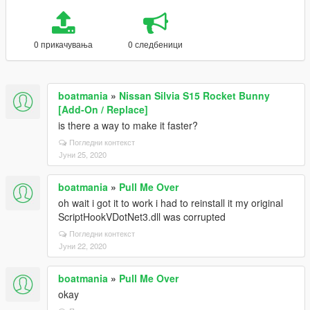
0 прикачувања
0 следбеници
boatmania
»
Nissan Silvia S15 Rocket Bunny
[Add-On / Replace]
is there a way to make it faster?
Погледни контекст
Јуни 25, 2020
boatmania
»
Pull Me Over
oh wait i got it to work i had to reinstall it my original
ScriptHookVDotNet3.dll was corrupted
Погледни контекст
Јуни 22, 2020
boatmania
»
Pull Me Over
okay