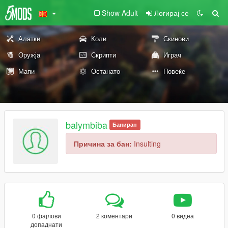
Show Adult
Логирај се
Алатки
Коли
Скинови
Оружја
Скрипти
Играч
Мапи
Останато
Повеќе
balymbiba
Баниран
Причина за бан:
Insulting
0 фајлови
2 коментари
0 видеа
допаднати