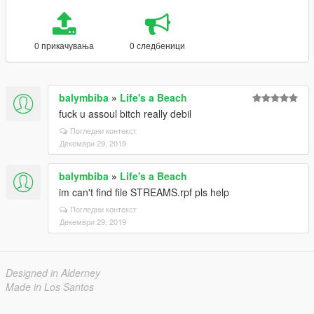
0 прикачувања
0 следбеници
balymbiba
»
Life's a Beach
fuck u assoul bitch really debil
Погледни контекст
Декември 29, 2019
balymbiba
»
Life's a Beach
im can't find file STREAMS.rpf pls help
Погледни контекст
Декември 29, 2019
Designed in Alderney
Made in Los Santos