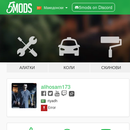
5mods on Discord
Македонски
АЛАТКИ
КОЛИ
СКИНОВИ
alihosam173
riyadh