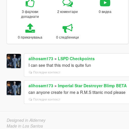
3 фајлови
2 коментари
0 видеа
допаднати
0 прикачувања
0 следбеници
alihosam173
»
LSPD Checkpoints
I can see that this mod is quite fun
Погледни контекст
alihosam173
»
Imperial Star Destroyer Blimp BETA
can anyone create for me a R.M.S titanic mod please
Погледни контекст
Designed in Alderney
Made in Los Santos