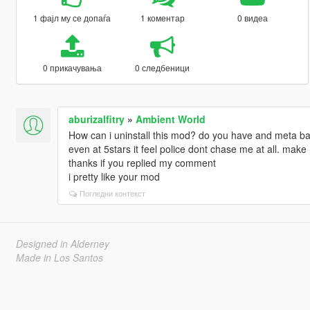
1 фајл му се допаѓа
1 коментар
0 видеа
0 прикачувања
0 следбеници
aburizalfitry
»
Ambient World
How can i uninstall this mod? do you have and meta b
even at 5stars it feel police dont chase me at all. mak
thanks if you replied my comment
i pretty like your mod
Погледни контекст
Designed in Alderney
Made in Los Santos