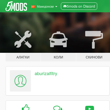
5mods on Discord
Македонски
АЛАТКИ
КОЛИ
СКИНОВИ
aburizalfitry