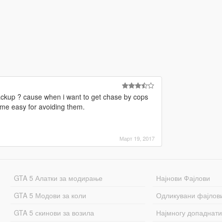
ackup ? cause when i want to get chase by cops
e me easy for avoiding them.
Март 19, 2017
GTA 5 Алатки за модирање
Најнови Фајлови
GTA 5 Модови за коли
Одликувани фајлов
GTA 5 скинови за возила
Најмногу допаднати