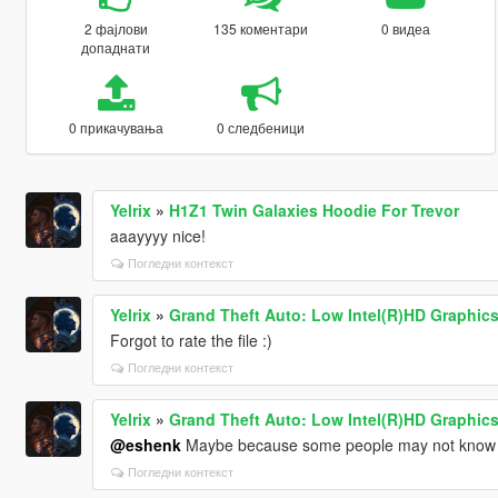
2 фајлови
135 коментари
0 видеа
допаднати
0 прикачувања
0 следбеници
Yelrix
»
H1Z1 Twin Galaxies Hoodie For Trevor
aaayyyy nice!
Погледни контекст
Yelrix
»
Grand Theft Auto: Low Intel(R)HD Graphics
Forgot to rate the file :)
Погледни контекст
Yelrix
»
Grand Theft Auto: Low Intel(R)HD Graphics
@eshenk
Maybe because some people may not know how t
Погледни контекст