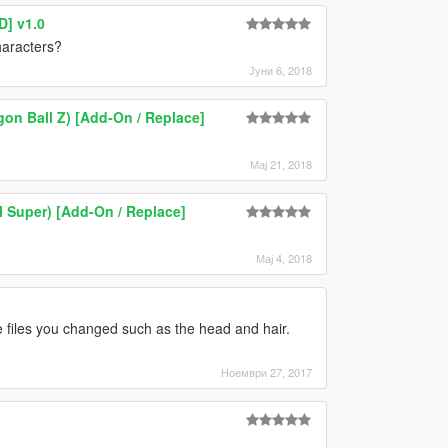
D] v1.0
haracters?
Јуни 6, 2018
on Ball Z) [Add-On / Replace]
Мај 21, 2018
l Super) [Add-On / Replace]
Мај 4, 2018
files you changed such as the head and hair.
Ноември 27, 2017