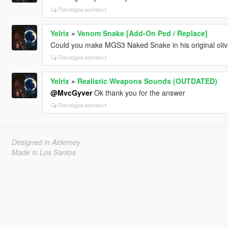
Погледни контекст
Yelrix
»
Venom Snake [Add-On Ped / Replace]
Could you make MGS3 Naked Snake in his original oli
Погледни контекст
Yelrix
»
Realistic Weapons Sounds (OUTDATED)
@MvcGyver
Ok thank you for the answer
Погледни контекст
Designed in Alderney
Made in Los Santos