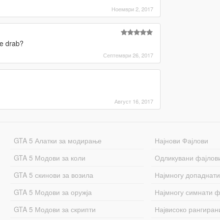
Ноември 2, 2017
ve drab?
Септември 26, 2017
Август 16, 2017
GTA 5 Алатки за модирање
Најнови Фајлови
GTA 5 Модови за коли
Одликувани фајлов
GTA 5 скинови за возила
Најмногу допаднати
GTA 5 Модови за оружја
Најмногу симнати ф
GTA 5 Модови за скрипти
Највисоко рангиран