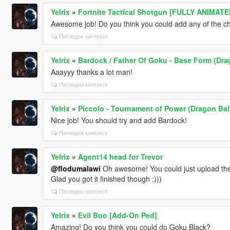
Yelrix
»
Fortnite Tactical Shotgun [FULLY ANIMATE
Awesome job! Do you think you could add any of the c
Погледни контекст
Yelrix
»
Bardock / Father Of Goku - Base Form (Drag
Aaayyy thanks a lot man!
Погледни контекст
Yelrix
»
Piccolo - Tournament of Power (Dragon Bal
Nice job! You should try and add Bardock!
Погледни контекст
Yelrix
»
Agent14 head for Trevor
@flodumalawi
Oh awesome! You could just upload the 
Glad you got it finished though :)))
Погледни контекст
Yelrix
»
Evil Boo [Add-On Ped]
Amazing! Do you think you could do Goku Black?