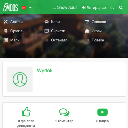
Show Adult
Логирај се
Алатки
Коли
Скинови
Оружја
Скрипти
Играч
Мапи
Останато
Повеќе
Wyrlok
0 фајлови
1 коментар
0 видеа
допаднати