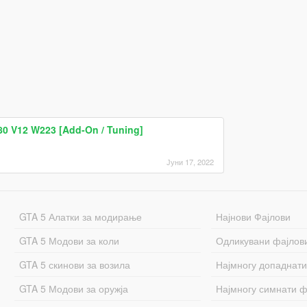
0 V12 W223 [Add-On / Tuning]
Јуни 17, 2022
GTA 5 Алатки за модирање
Најнови Фајлови
GTA 5 Модови за коли
Одликувани фајлов
GTA 5 скинови за возила
Најмногу допаднати
GTA 5 Модови за оружја
Најмногу симнати ф