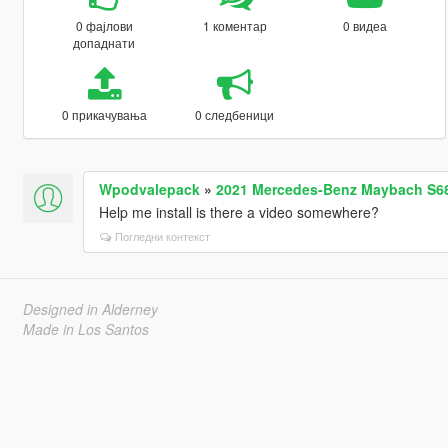
0 фајлови
1 коментар
0 видеа
допаднати
0 прикачувања
0 следбеници
Wpodvalepack
»
2021 Mercedes-Benz Maybach S68
Help me install is there a video somewhere?
Погледни контекст
Designed in Alderney
Made in Los Santos