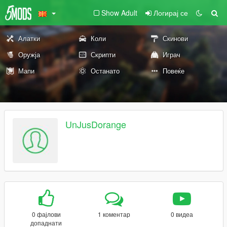
Show Adult
Логирај се
Алатки
Коли
Скинови
Оружја
Скрипти
Играч
Мапи
Останато
Повеќе
UnJusDorange
0 фајлови
1 коментар
0 видеа
допаднати