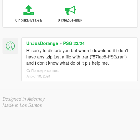
0 прикачувања
0 следбеници
UnJusDorange
»
PSG 23/24
Hi sorry to disturb you but when i download it i don't
have any .zip just a file with .rar ("57fac8-PSG.rar")
and i don't know what do of it pls help me.
Погледни контекст
Април 10, 2024
Designed in Alderney
Made in Los Santos