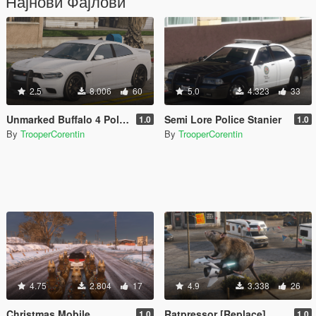
Најнови Фајлови
2.5
8.006
60
5.0
4.323
33
Unmarked Buffalo 4 Police Vehicle [Add-On / FiveM]
Semi Lore Police Stanier
1.0
1.0
By
TrooperCorentin
By
TrooperCorentin
4.75
2.804
17
4.9
3.338
26
Christmas Mobile
Ratpressor [Replace]
1.0
1.0