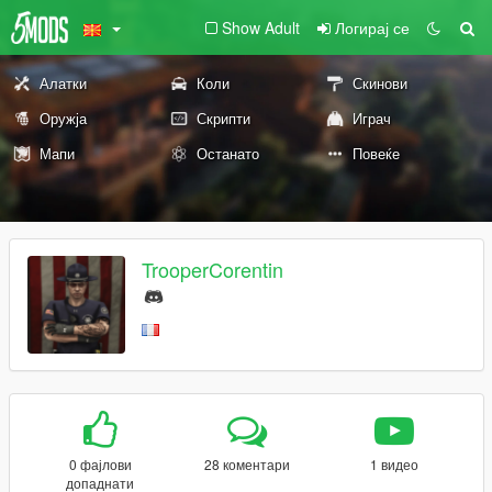
Show Adult
Логирај се
Алатки
Коли
Скинови
Оружја
Скрипти
Играч
Мапи
Останато
Повеќе
TrooperCorentin
0 фајлови
28 коментари
1 видео
допаднати