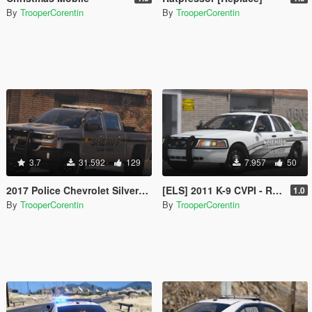
By
TrooperCorentin
By
TrooperCorentin
3.7
31.592
129
7.957
50
2017 Police Chevrolet Silverado [Replace / FiveM]
[ELS] 2011 K-9 CVPI - Red & Blue - Blue & Blue
1.0
By
TrooperCorentin
By
TrooperCorentin