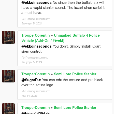
@ekkoinseconds
No since then the buffalo stx will
have a vapid stanier sound. The luxart siren script is
a must have.
Погледни контекст
Јануари 5, 2024
TrooperCorentin
»
Unmarked Buffalo 4 Police
Vehicle [Add-On / FiveM]
@ekkoinseconds
You don't. Simply install luxart
siren control.
Погледни контекст
Јануари 5, 2024
TrooperCorentin
»
Semi Lore Police Stanier
@SugarD-x
You can edit the texture and put black
over the setina logo
Погледни контекст
Мај 14, 2023
TrooperCorentin
»
Semi Lore Police Stanier
@Helen14204
rip