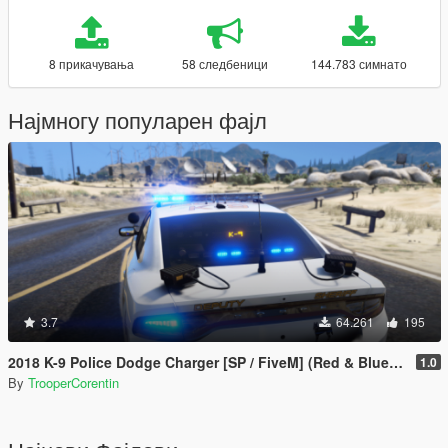
8 прикачувања
58 следбеници
144.783 симнато
Најмногу популарен фајл
3.7
64.261
195
2018 K-9 Police Dodge Charger [SP / FiveM] (Red & Blue - Blue & Blue)
1.0
By
TrooperCorentin