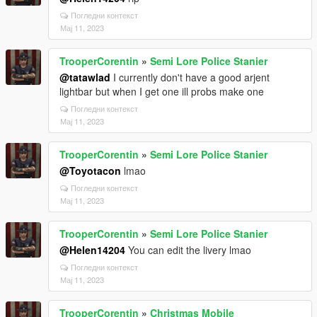
Погледни контекст
Мај 11, 2023
TrooperCorentin
»
Semi Lore Police Stanier
@tatawlad
I currently don't have a good arjent
lightbar but when I get one ill probs make one
Погледни контекст
Мај 11, 2023
TrooperCorentin
»
Semi Lore Police Stanier
@Toyotacon
lmao
Погледни контекст
Мај 11, 2023
TrooperCorentin
»
Semi Lore Police Stanier
@Helen14204
You can edit the livery lmao
Погледни контекст
Мај 11, 2023
TrooperCorentin
»
Christmas Mobile