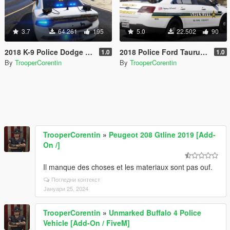
3.7
64.261
195
5.0
22.502
90
2018 K-9 Police Dodge Charger [SP / FiveM] (Red & Blue - Blue & Blue)
2018 Police Ford Taurus [Replace / FiveM]
1.0
1.0
By
TrooperCorentin
By
TrooperCorentin
TrooperCorentin
»
Peugeot 208 Gtline 2019 [Add-
On /]
Il manque des choses et les materiaux sont pas ouf.
Погледни контекст
Јануари 25, 2024
TrooperCorentin
»
Unmarked Buffalo 4 Police
Vehicle [Add-On / FiveM]