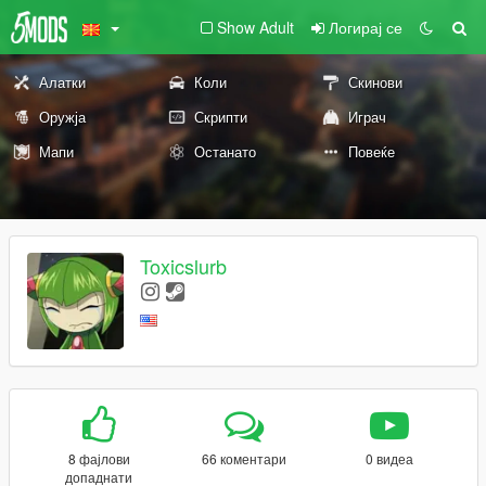
Show Adult
Логирај се
Алатки
Коли
Скинови
Оружја
Скрипти
Играч
Мапи
Останато
Повеќе
Toxicslurb
8 фајлови
66 коментари
0 видеа
допаднати