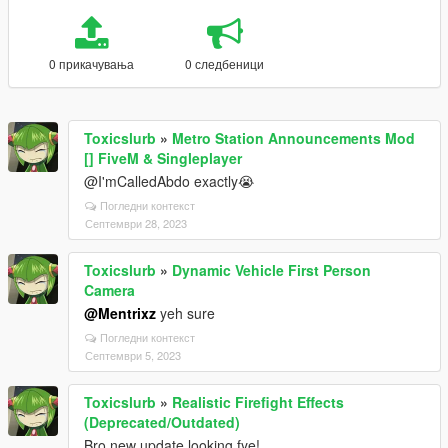
0 прикачувања
0 следбеници
Toxicslurb
»
Metro Station Announcements Mod
[] FiveM & Singleplayer
@I'mCalledAbdo exactly😭
Погледни контекст
Септември 28, 2023
Toxicslurb
»
Dynamic Vehicle First Person
Camera
@Mentrixz
yeh sure
Погледни контекст
Септември 5, 2023
Toxicslurb
»
Realistic Firefight Effects
(Deprecated/Outdated)
Bro new update looking fye!