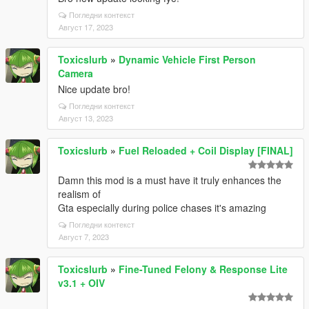
Погледни контекст
Август 17, 2023
Toxicslurb
»
Dynamic Vehicle First Person
Camera
Nice update bro!
Погледни контекст
Август 13, 2023
Toxicslurb
»
Fuel Reloaded + Coil Display [FINAL]
Damn this mod is a must have it truly enhances the
realism of
Gta especially during police chases it's amazing
Погледни контекст
Август 7, 2023
Toxicslurb
»
Fine-Tuned Felony & Response Lite
v3.1 + OIV