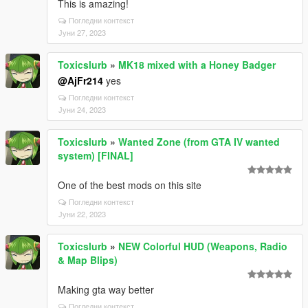
This is amazing!
Погледни контекст
Јуни 27, 2023
Toxicslurb
»
MK18 mixed with a Honey Badger
@AjFr214
yes
Погледни контекст
Јуни 24, 2023
Toxicslurb
»
Wanted Zone (from GTA IV wanted
system) [FINAL]
One of the best mods on this site
Погледни контекст
Јуни 22, 2023
Toxicslurb
»
NEW Colorful HUD (Weapons, Radio
& Map Blips)
Making gta way better
Погледни контекст