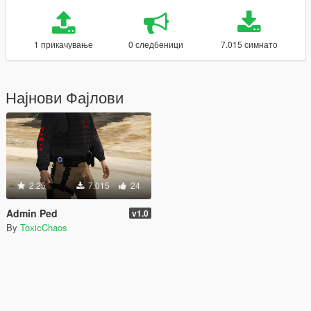
1 прикачување
0 следбеници
7.015 симнато
Најнови Фајлови
2.25
7.015
24
Admin Ped
v1.0
By
ToxicChaos