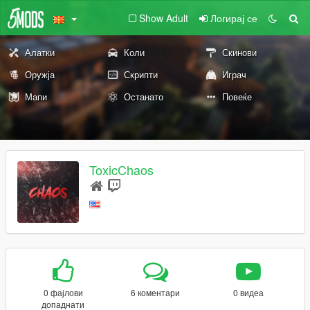
Show Adult
Логирај се
Алатки
Коли
Скинови
Оружја
Скрипти
Играч
Мапи
Останато
Повеќе
ToxicChaos
0 фајлови
6 коментари
0 видеа
допаднати