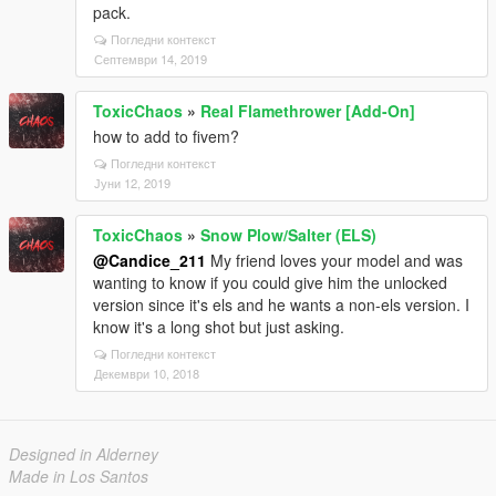
pack.
Погледни контекст
Септември 14, 2019
ToxicChaos
»
Real Flamethrower [Add-On]
how to add to fivem?
Погледни контекст
Јуни 12, 2019
ToxicChaos
»
Snow Plow/Salter (ELS)
@Candice_211
My friend loves your model and was
wanting to know if you could give him the unlocked
version since it's els and he wants a non-els version. I
know it's a long shot but just asking.
Погледни контекст
Декември 10, 2018
Designed in Alderney
Made in Los Santos