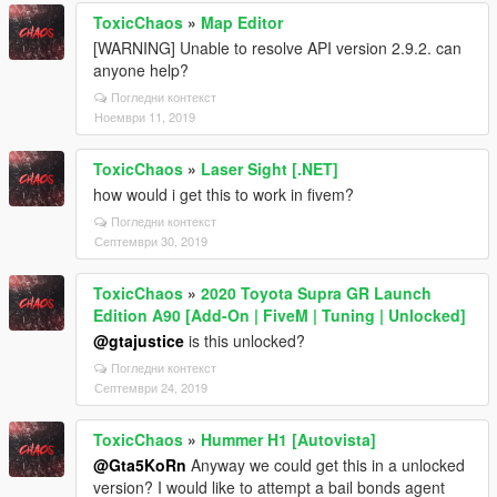
ToxicChaos
»
Map Editor
[WARNING] Unable to resolve API version 2.9.2. can
anyone help?
Погледни контекст
Ноември 11, 2019
ToxicChaos
»
Laser Sight [.NET]
how would i get this to work in fivem?
Погледни контекст
Септември 30, 2019
ToxicChaos
»
2020 Toyota Supra GR Launch
Edition A90 [Add-On | FiveM | Tuning | Unlocked]
@gtajustice
is this unlocked?
Погледни контекст
Септември 24, 2019
ToxicChaos
»
Hummer H1 [Autovista]
@Gta5KoRn
Anyway we could get this in a unlocked
version? I would like to attempt a bail bonds agent