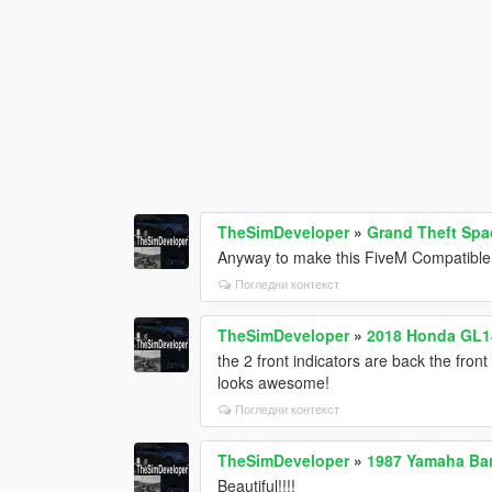
TheSimDeveloper
»
Grand Theft Spa
Anyway to make this FiveM Compatibl
Погледни контекст
TheSimDeveloper
»
2018 Honda GL1
the 2 front indicators are back the front
looks awesome!
Погледни контекст
TheSimDeveloper
»
1987 Yamaha Ban
Beautiful!!!!