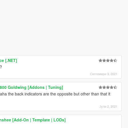
ce [.NET]
e?
Септември 3, 2021
800 Goldwing [Addons | Tuning]
 aha the back indicators are the opposite but other than that it
Јули 2, 2021
shee [Add-On | Template | LODs]