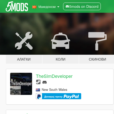
5mods on Discord
Македонски
АЛАТКИ
КОЛИ
СКИНОВИ
TheSimDeveloper
New South Wales
Донирај преку