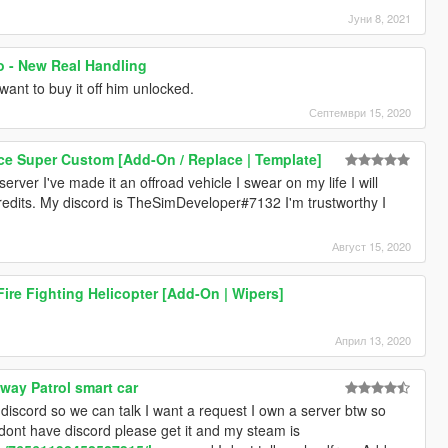
Јуни 8, 2021
o - New Real Handling
want to buy it off him unlocked.
Септември 15, 2020
ce Super Custom [Add-On / Replace | Template]
rver I've made it an offroad vehicle I swear on my life I will
 credits. My discord is TheSimDeveloper#7132 I'm trustworthy I
Август 15, 2020
ire Fighting Helicopter [Add-On | Wipers]
Април 13, 2020
way Patrol smart car
iscord so we can talk I want a request I own a server btw so
nt have discord please get it and my steam is