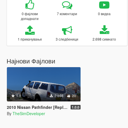
0 фајлови
7 коментари
0 видеа
допаднати
1 прикачување
3 следбеници
2.698 симнато
Најнови Фајлови
5.0
2.698
20
2010 Nissan Pathfinder [Replace / FiveM | Unlocked | Template | LODs]
1.0.0
By
TheSimDeveloper