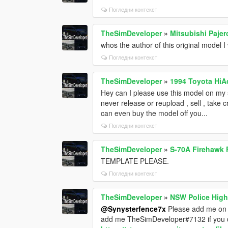
Погледни контекст
TheSimDeveloper
»
Mitsubishi Pajer
whos the author of this original model I 
Погледни контекст
TheSimDeveloper
»
1994 Toyota HiA
Hey can I please use this model on my se
never release or reupload , sell , take
can even buy the model off you...
Погледни контекст
TheSimDeveloper
»
S-70A Firehawk F
TEMPLATE PLEASE.
Погледни контекст
TheSimDeveloper
»
NSW Police High
@Synysterfence7x
Please add me on d
add me TheSimDeveloper#7132 if you do