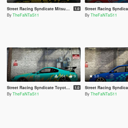
Street Racing Syndicate Mitsubishi Evolution Livery
Street Racing Syndicate Mazda 
1.0
By
TheFaNTaS11
By
TheFaNTaS11
704
9
5.0
Street Racing Syndicate Toyota Supra Livery
Street Racing Syndicate Subaru I
1.0
By
TheFaNTaS11
By
TheFaNTaS11