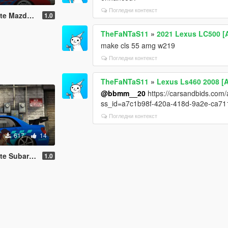
Погледни контекст
RX-7 Livery
1.0
TheFaNTaS11
»
2021 Lexus LC500 [A
make cls 55 amg w219
Погледни контекст
TheFaNTaS11
»
Lexus Ls460 2008 [
@bbmm__20
https://carsandbids.co
ss_id=a7c1b98f-420a-418d-9a2e-ca7
Погледни контекст
617
14
mpreza Livery
1.0