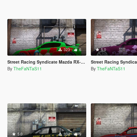
323
6
5.0
Street Racing Syndicate Mazda RX-8 Livery
Street Racing Syndicate Nissan
By
TheFaNTaS11
By
TheFaNTaS11
5.0
334
9