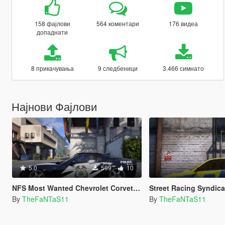
158 фајлови
564 коментари
176 видеа
допаднати
8 прикачувања
9 следбеници
3.466 симнато
Најнови Фајлови
5.0
599
10
NFS Most Wanted Chevrolet Corvette CROSS Livery
Street Racing Syndicate Le
By
TheFaNTaS11
By
TheFaNTaS11