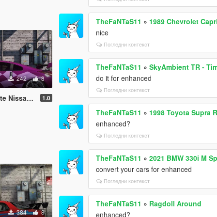
TheFaNTaS11
»
1989 Chevrolet Cap
nice
Погледни контекст
TheFaNTaS11
»
SkyAmbient TR - Ti
do it for enhanced
242
8
Погледни контекст
 350z Livery
1.0
TheFaNTaS11
»
1998 Toyota Supra R
enhanced?
Погледни контекст
TheFaNTaS11
»
2021 BMW 330i M Spo
convert your cars for enhanced
Погледни контекст
TheFaNTaS11
»
Ragdoll Around
384
8
enhanced?