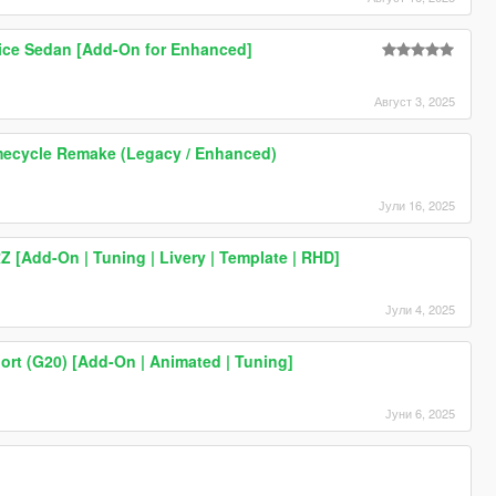
rice Sedan [Add-On for Enhanced]
Август 3, 2025
mecycle Remake (Legacy / Enhanced)
Јули 16, 2025
Z [Add-On | Tuning | Livery | Template | RHD]
Јули 4, 2025
rt (G20) [Add-On | Animated | Tuning]
Јуни 6, 2025