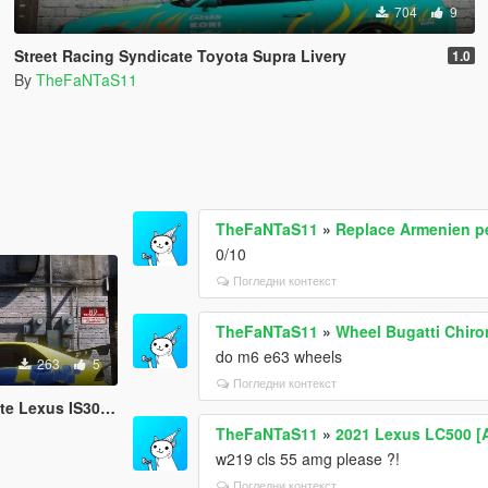
704
9
Street Racing Syndicate Toyota Supra Livery
1.0
By
TheFaNTaS11
TheFaNTaS11
»
Replace Armenien p
0/10
Погледни контекст
TheFaNTaS11
»
Wheel Bugatti Chiro
do m6 e63 wheels
263
5
Погледни контекст
xus IS300 Livery
TheFaNTaS11
»
2021 Lexus LC500 [A
w219 cls 55 amg please ?!
Погледни контекст