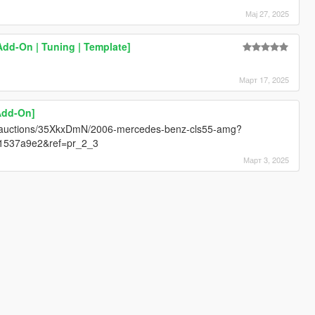
Мај 27, 2025
dd-On | Tuning | Template]
Март 17, 2025
Add-On]
m/auctions/35XkxDmN/2006-mercedes-benz-cls55-amg?
11537a9e2&ref=pr_2_3
Март 3, 2025