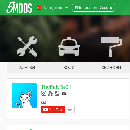
5mods on Discord
Македонски
АЛАТКИ
КОЛИ
СКИНОВИ
TheFaNTaS11