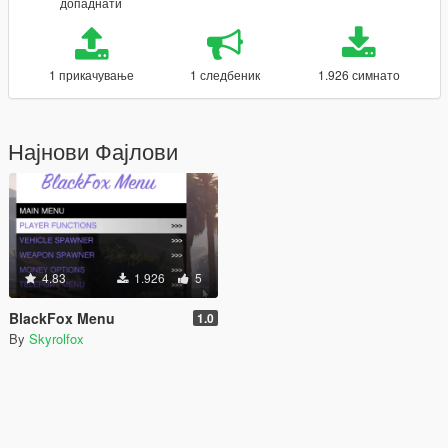
допаднати
1 прикачување
1 следбеник
1.926 симнато
Најнови Фајлови
4.83
1.926
5
BlackFox Menu
1.0
By
Skyrolfox