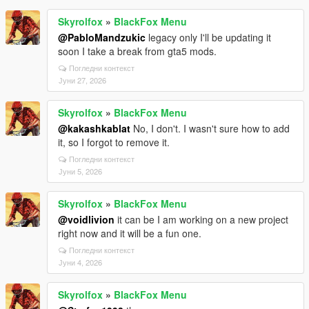
Skyrolfox
»
BlackFox Menu
@PabloMandzukic
legacy only I'll be updating it
soon I take a break from gta5 mods.
Погледни контекст
Јуни 27, 2026
Skyrolfox
»
BlackFox Menu
@kakashkablat
No, I don't. I wasn't sure how to add
it, so I forgot to remove it.
Погледни контекст
Јуни 5, 2026
Skyrolfox
»
BlackFox Menu
@voidlivion
it can be I am working on a new project
right now and it will be a fun one.
Погледни контекст
Јуни 4, 2026
Skyrolfox
»
BlackFox Menu