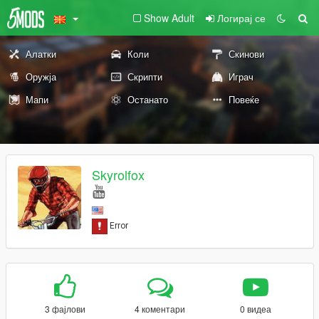
Show Adult
Логирај се
Алатки
Коли
Скинови
Оружја
Скрипти
Играч
Мапи
Останато
Повеќе
Skyrolfox
3 фајлови
4 коментари
0 видеа