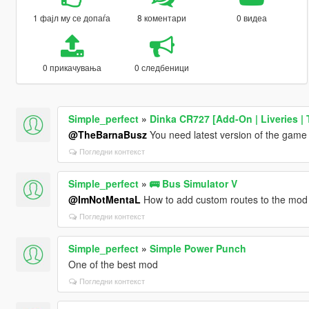
1 фајл му се допаѓа
8 коментари
0 видеа
0 прикачувања
0 следбеници
Simple_perfect
»
Dinka CR727 [Add-On | Liveries | 
@TheBarnaBusz
You need latest version of the game
Погледни контекст
Simple_perfect
»
🚌 Bus Simulator V
@ImNotMentaL
How to add custom routes to the mod
Погледни контекст
Simple_perfect
»
Simple Power Punch
One of the best mod
Погледни контекст