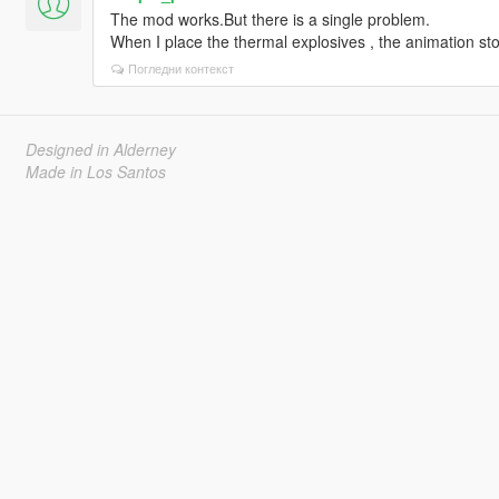
The mod works.But there is a single problem.
When I place the thermal explosives , the animation sto
Погледни контекст
Designed in Alderney
Made in Los Santos