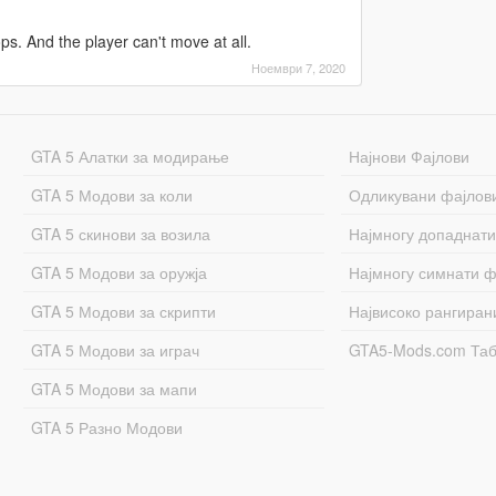
ps. And the player can't move at all.
Ноември 7, 2020
GTA 5 Алатки за модирање
Најнови Фајлови
GTA 5 Модови за коли
Одликувани фајлов
GTA 5 скинови за возила
Најмногу допаднати
GTA 5 Модови за оружја
Најмногу симнати ф
GTA 5 Модови за скрипти
Највисоко рангиран
GTA 5 Модови за играч
GTA5-Mods.com Та
GTA 5 Модови за мапи
GTA 5 Разно Модови