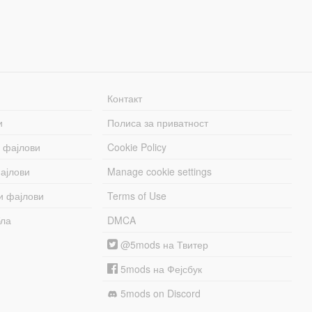
Контакт
и
Полиса за приватност
 фајлови
Cookie Policy
ајлови
Manage cookie settings
и фајлови
Terms of Use
бла
DMCA
@5mods на Твитер
5mods на Фејсбук
5mods on Discord