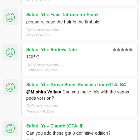
Safarii Yt
»
Face Tattoos for Frank
please release the hair in the first pic
Погледни контекст
Август 24, 2023
Safarii Yt
»
Andrew Tate
TOP G
Погледни контекст
Септември 19, 2022
Safarii Yt
»
Grove Street Families from GTA: SA
@Mishka Volkav
Can you make this with the vados
peds version?
Погледни контекст
Февруари 6, 2022
Safarii Yt
»
Claude (GTA III)
Can you add these gta 3 definitive edition?