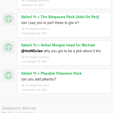
Погледни контекст
Ноември 13, 2021
Safarii Yt
»
The Simpsons Pack [Add-On Ped]
can i pay you to port these to gta iv?
Погледни контекст
Септември 23, 2021
Safarii Yt
»
Arther Morgan head for Michael
@theNGclan
why you got to be a jerk about it tho
Погледни контекст
Септември 19, 2021
Safarii Yt
»
Playable Pokemon Pack
can you add pikachu?
Погледни контекст
Септември 14, 2021
Designed in Alderney