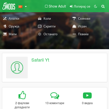
Show Adult
Логирај се
Алатки
Коли
Скинови
Оружја
Скрипти
Играч
Мапи
Останато
Повеќе
Safarii Yt
2 фајлови
13 коментари
0 видеа
допаднати