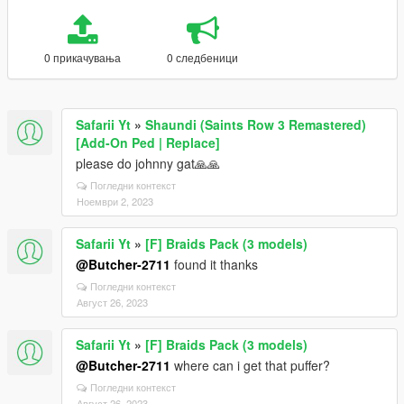
0 прикачувања
0 следбеници
Safarii Yt
»
Shaundi (Saints Row 3 Remastered)
[Add-On Ped | Replace]
please do johnny gat🙏🙏
Погледни контекст
Ноември 2, 2023
Safarii Yt
»
[F] Braids Pack (3 models)
@Butcher-2711
found it thanks
Погледни контекст
Август 26, 2023
Safarii Yt
»
[F] Braids Pack (3 models)
@Butcher-2711
where can i get that puffer?
Погледни контекст
Август 26, 2023