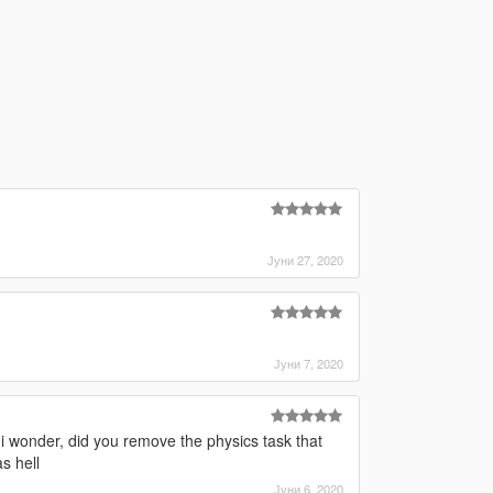
Јуни 27, 2020
Јуни 7, 2020
 wonder, did you remove the physics task that
s hell
Јуни 6, 2020