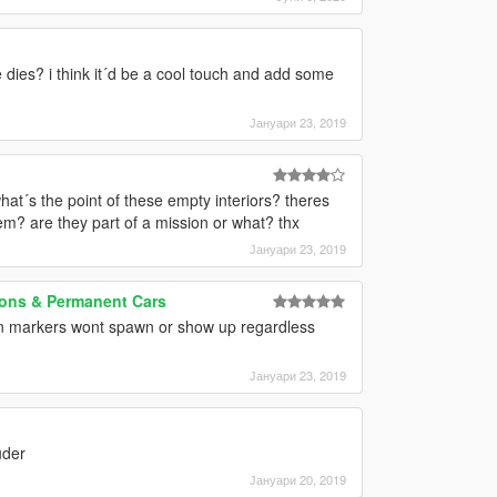
 dies? i think it´d be a cool touch and add some
Јануари 23, 2019
at´s the point of these empty interiors? theres
em? are they part of a mission or what? thx
Јануари 23, 2019
sions & Permanent Cars
sion markers wont spawn or show up regardless
Јануари 23, 2019
ouder
Јануари 20, 2019