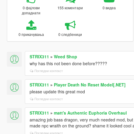
0 фајлови
155 коментари
0 видеа
допаднати
0 прикачувања
0 следбеници
STRIX311
»
Weed Shop
why has this not been done before?????
Погледни контекст
STRIX311
»
Player Death No Reset Model[.NET]
please update this great mod
Погледни контекст
STRIX311
»
matt's Authentic Euphoria Overhaul
amazing job bass dragon, very much needed mod, but i
made npc wraith on the ground? shame it looked cool a
Погледни контекст