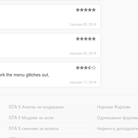
Јануари 20, 2019
Јануари 20, 2019
ork the menu glitches out,
Јануари 17, 2019
GTA 5 Алатки за модирање
Најнови Фајлови
GTA 5 Модови за коли
Одликувани фајлов
GTA 5 скинови за возила
Најмногу допаднати