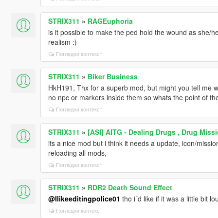
STRIX311
»
RAGEuphoria
is it possible to make the ped hold the wound as she/he
realism :)
Погледни контекст
STRIX311
»
Biker Business
HkH191, Thx for a superb mod, but might you tell me wh
no npc or markers inside them so whats the point of th
Погледни контекст
STRIX311
»
[ASI] AITG - Dealing Drugs , Drug Mis
its a nice mod but i think it needs a update, icon/mis
reloading all mods,
Погледни контекст
STRIX311
»
RDR2 Death Sound Effect
@Ilikeeditingpolice01
tho i´d like if it was a little bit l
Погледни контекст