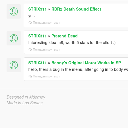
STRIX311
»
RDR2 Death Sound Effect
yes
Погледни контекст
STRIX311
»
Pretend Dead
Interesting idea m8, worth 5 stars for the effort :)
Погледни контекст
STRIX311
»
Benny's Original Motor Works in SP
hello, thers a bug in the menu, after going in to body w
Погледни контекст
Designed in Alderney
Made in Los Santos