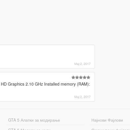
Мај 2, 2017
 HD Graphics 2.10 GHz Installed memory (RAM):
Мај 2, 2017
GTA 5 Алатки за модирање
Најнови Фајлови
GTA 5 Модови за коли
Одликувани фајлов