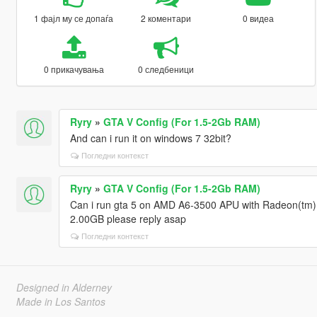
1 фајл му се допаѓа
2 коментари
0 видеа
0 прикачувања
0 следбеници
Ryry
»
GTA V Config (For 1.5-2Gb RAM)
And can i run it on windows 7 32bit?
Погледни контекст
Ryry
»
GTA V Config (For 1.5-2Gb RAM)
Can i run gta 5 on AMD A6-3500 APU with Radeon(tm)
2.00GB please reply asap
Погледни контекст
Designed in Alderney
Made in Los Santos