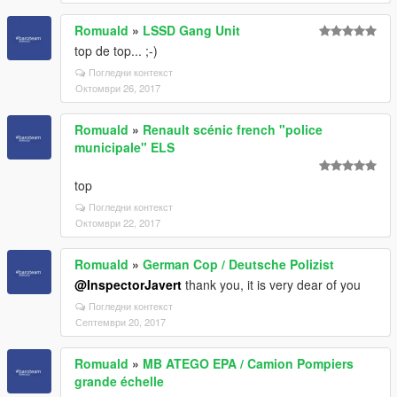
Romuald
»
LSSD Gang Unit
top de top... ;-)
Погледни контекст
Октомври 26, 2017
Romuald
»
Renault scénic french "police
municipale" ELS
top
Погледни контекст
Октомври 22, 2017
Romuald
»
German Cop / Deutsche Polizist
@InspectorJavert
thank you, it is very dear of you
Погледни контекст
Септември 20, 2017
Romuald
»
MB ATEGO EPA / Camion Pompiers
grande échelle