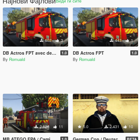
Најнови Фајлови
Види ги сите
602
3
443
1
DB Actros FPT avec deux dévidoirs
DB Actros FPT
1.0
1.0
By
Romuald
By
Romuald
2.626
11
5.0
2.431
10
MB ATEGO EPA / Camion Pompiers grande échelle
German Cop / Deutsche Polizist
1.0
BETA