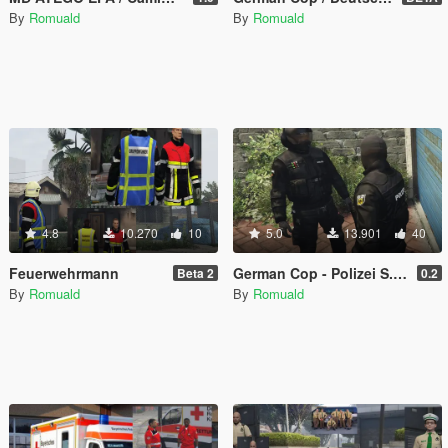
By
Romuald
By
Romuald
4.8
10.270
10
5.0
13.901
40
Feuerwehrmann
German Cop - Polizei S.E.K
Beta 2
0.2
By
Romuald
By
Romuald