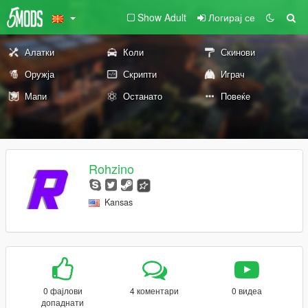
Show Adult
Логирај се
Алатки
Коли
Скинови
Оружја
Скрипти
Играч
Мапи
Останато
Повеќе
Rohzino
Kansas
0 фајлови
4 коментари
0 видеа
допаднати