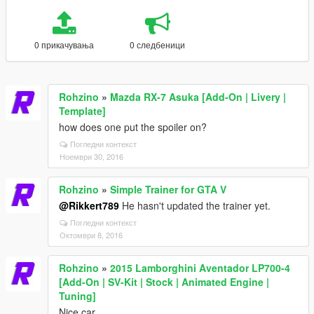
0 прикачувања
0 следбеници
Rohzino
»
Mazda RX-7 Asuka [Add-On | Livery |
Template]
how does one put the spoiler on?
Погледни контекст
Ноември 30, 2016
Rohzino
»
Simple Trainer for GTA V
@Rikkert789
He hasn't updated the trainer yet.
Погледни контекст
Октомври 8, 2016
Rohzino
»
2015 Lamborghini Aventador LP700-4
[Add-On | SV-Kit | Stock | Animated Engine |
Tuning]
Nice car.