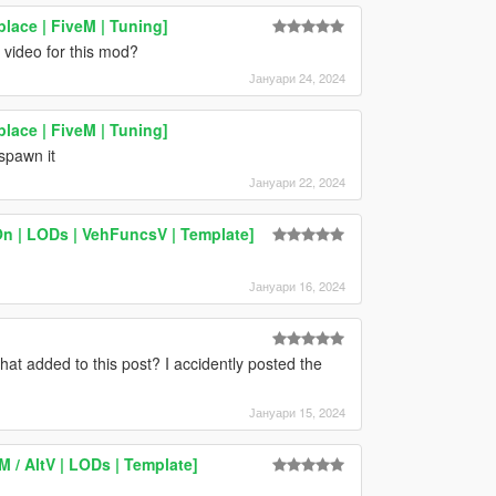
ace | FiveM | Tuning]
video for this mod?
Јануари 24, 2024
ace | FiveM | Tuning]
spawn it
Јануари 22, 2024
On | LODs | VehFuncsV | Template]
Јануари 16, 2024
at added to this post? I accidently posted the
Јануари 15, 2024
 / AltV | LODs | Template]