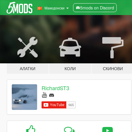
5mods on Discord
Македонски
АЛАТКИ
КОЛИ
СКИНОВИ
RichardST3