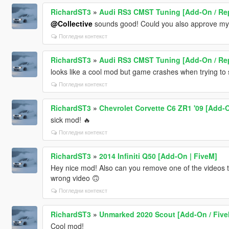
RichardST3
»
Audi RS3 CMST Tuning [Add-On / Repl
@Collective
sounds good! Could you also approve my 
Погледни контекст
RichardST3
»
Audi RS3 CMST Tuning [Add-On / Repl
looks like a cool mod but game crashes when trying to 
Погледни контекст
RichardST3
»
Chevrolet Corvette C6 ZR1 '09 [Add-
sick mod! 🔥
Погледни контекст
RichardST3
»
2014 Infiniti Q50 [Add-On | FiveM]
Hey nice mod! Also can you remove one of the videos th
wrong video 🙃
Погледни контекст
RichardST3
»
Unmarked 2020 Scout [Add-On / FiveM
Cool mod!