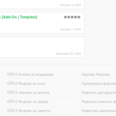
Јануари 3, 2024
 [Add-On | Template]
Јануари 1, 2024
Декември 25, 2023
GTA 5 Алатки за модирање
Најнови Фајлови
GTA 5 Модови за коли
Одликувани фајлов
GTA 5 скинови за возила
Најмногу допаднати
GTA 5 Модови за оружја
Најмногу симнати ф
GTA 5 Модови за скрипти
Највисоко рангиран