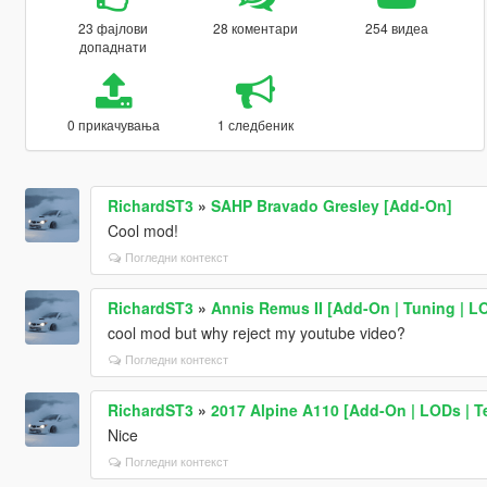
23 фајлови
28 коментари
254 видеа
допаднати
0 прикачувања
1 следбеник
RichardST3
»
SAHP Bravado Gresley [Add-On]
Cool mod!
Погледни контекст
RichardST3
»
Annis Remus II [Add-On | Tuning | LO
cool mod but why reject my youtube video?
Погледни контекст
RichardST3
»
2017 Alpine A110 [Add-On | LODs | T
Nice
Погледни контекст