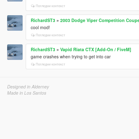
Погледни контекст
RichardST3
»
2003 Dodge Viper Competition Coupe
cool mod!
Погледни контекст
RichardST3
»
Vapid Riata CTX [Add-On / FiveM]
game crashes when trying to get into car
Погледни контекст
Designed in Alderney
Made in Los Santos