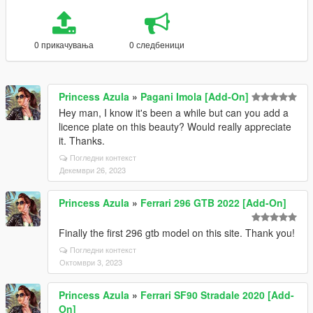
0 прикачувања
0 следбеници
Princess Azula
»
Pagani Imola [Add-On]
Hey man, I know it's been a while but can you add a
licence plate on this beauty? Would really appreciate
it. Thanks.
Погледни контекст
Декември 26, 2023
Princess Azula
»
Ferrari 296 GTB 2022 [Add-On]
Finally the first 296 gtb model on this site. Thank you!
Погледни контекст
Октомври 3, 2023
Princess Azula
»
Ferrari SF90 Stradale 2020 [Add-
On]