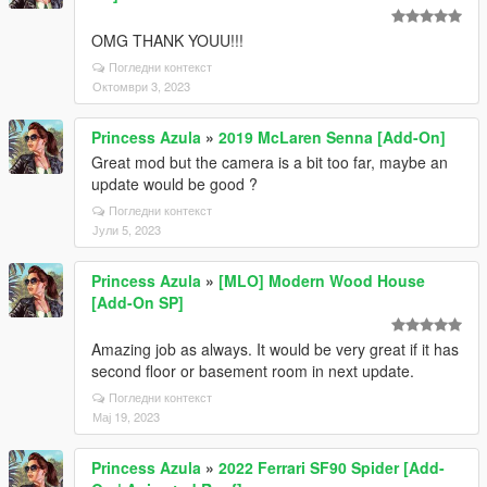
OMG THANK YOUU!!!
Погледни контекст
Октомври 3, 2023
Princess Azula
»
2019 McLaren Senna [Add-On]
Great mod but the camera is a bit too far, maybe an
update would be good ?
Погледни контекст
Јули 5, 2023
Princess Azula
»
[MLO] Modern Wood House
[Add-On SP]
Amazing job as always. It would be very great if it has
second floor or basement room in next update.
Погледни контекст
Мај 19, 2023
Princess Azula
»
2022 Ferrari SF90 Spider [Add-