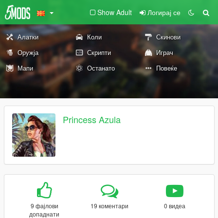
Show Adult
Логирај се
Алатки
Коли
Скинови
Оружја
Скрипти
Играч
Мапи
Останато
Повеќе
Princess Azula
9 фајлови
19 коментари
0 видеа
допаднати