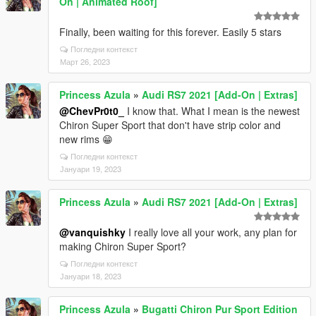
On | Animated Roof]
Finally, been waiting for this forever. Easily 5 stars
Погледни контекст
Март 26, 2023
Princess Azula
»
Audi RS7 2021 [Add-On | Extras]
@ChevPr0t0_
I know that. What I mean is the newest
Chiron Super Sport that don't have strip color and
new rims 😁
Погледни контекст
Јануари 19, 2023
Princess Azula
»
Audi RS7 2021 [Add-On | Extras]
@vanquishky
I really love all your work, any plan for
making Chiron Super Sport?
Погледни контекст
Јануари 18, 2023
Princess Azula
»
Bugatti Chiron Pur Sport Edition