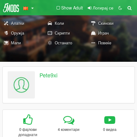
Show Adult
Логирај се
Алатки
Коли
Скинови
Оружја
Скрипти
Играч
Мапи
Останато
Повеќе
Pete9xi
0 фајлови
4 коментари
0 видеа
допаднати