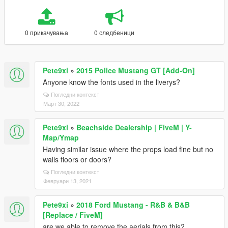
0 прикачувања
0 следбеници
Pete9xi
»
2015 Police Mustang GT [Add-On]
Anyone know the fonts used in the liverys?
Погледни контекст
Март 30, 2022
Pete9xi
»
Beachside Dealership | FiveM | Y-
Map/Ymap
Having similar issue where the props load fine but no
walls floors or doors?
Погледни контекст
Февруари 13, 2021
Pete9xi
»
2018 Ford Mustang - R&B & B&B
[Replace / FiveM]
are we able to remove the aerials from this?