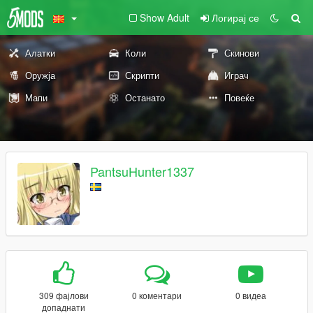
Show Adult
Логирај се
Алатки
Коли
Скинови
Оружја
Скрипти
Играч
Мапи
Останато
Повеќе
PantsuHunter1337
309 фајлови
0 коментари
0 видеа
допаднати