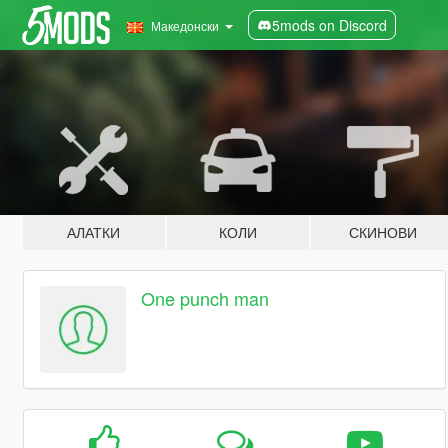
5mods on Discord
Македонски
АЛАТКИ
КОЛИ
СКИНОВИ
One punch man