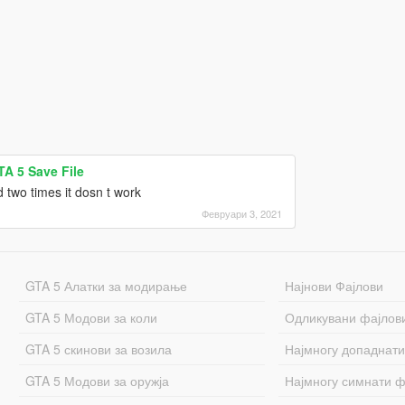
TA 5 Save File
d two times it dosn t work
Февруари 3, 2021
GTA 5 Алатки за модирање
Најнови Фајлови
GTA 5 Модови за коли
Одликувани фајлов
GTA 5 скинови за возила
Најмногу допаднати
GTA 5 Модови за оружја
Најмногу симнати ф