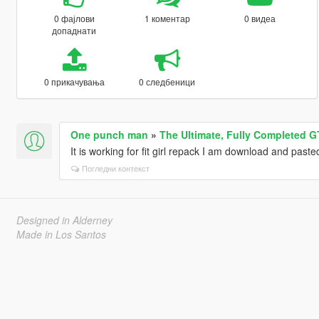
0 фајлови
1 коментар
0 видеа
допаднати
0 прикачувања
0 следбеници
One punch man
»
The Ultimate, Fully Completed G
It is working for fit girl repack I am download and paste
Погледни контекст
Designed in Alderney
Made in Los Santos